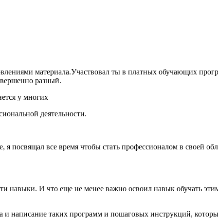
новлениями материала.Участвовал ты в платных обучающих про
овершенно разный.
нется у многих
сиональной деятельности.
е, я посвящал все время чтобы стать профессионалом в своей об
.
эти навыки. И что еще не менее важно освоил навык обучать эт
та и написание таких программ и пошаговых инструкций, которы