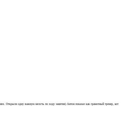
ениях. Открыли одну важную мелочь по ходу занятия) Антон показал как грамотный тренер, кот