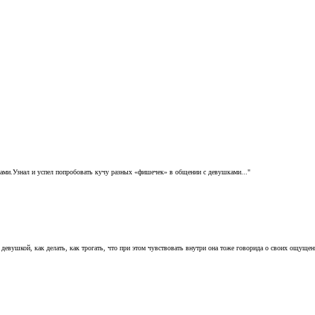
шками.Узнал и успел попробовать кучу разных «фишечек» в общении с девушками..."
 с девушкой, как делать, как трогать, что при этом чувствовать внутри она тоже говорида о своих ощущ