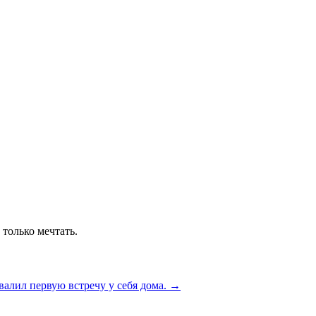
 только мечтать.
овалил первую встречу у себя дома.
→