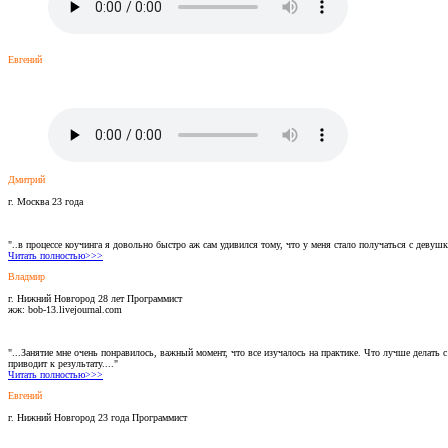
Евгений
Дмитрий
г. Москва 23 года
"..в процессе коучинга я довольно быстро аж сам удивился тому, что у меня стало получаться с деву
Читать полностью>>>
Владмир
г. Нижний Новгород 28 лет Программист
жж: bob-13.livejournal.com
"...Занятие мне очень понравилось, важный момент, что все изучалось на практике. Что лучше делать
приводит к результату...."
Читать полностью>>>
Евгений
г. Нижний Новгород 23 года Программист