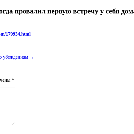
огда провалил первую встречу у себя дом
com/179934.html
по убеждениям
→
ечены
*