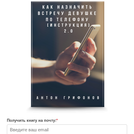
Читать далее
→
Ч1
сом, возможно, ты закончишь читать данный пост.
ивает тебя , с историями, о которых не принято рассказывать с
ником или свидетелем.
истории.
.
Получить книгу на почту:
*
хоженная, красивая фигура. Натуральная грудь. Размер 3–4.