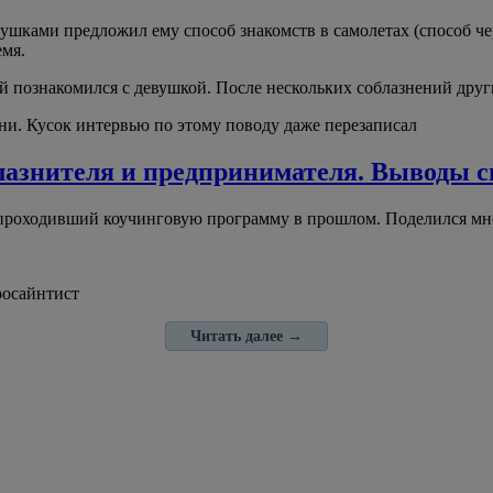
вушками предложил ему способ знакомств в самолетах (способ чер
емя.
ой познакомился с девушкой. После нескольких соблазнений друг
и. Кусок интервью по этому поводу даже перезаписал
лазнителя и предпринимателя. Выводы сп
 проходивший коучинговую программу в прошлом. Поделился мно
росайнтист
Читать далее
→