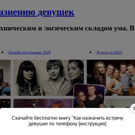
лазнению девушек
ехническим и логическим складом ума. В
Онлайн-программы 2026
Курсы до 2025
Скачайте бесплатно книгу "Как назначить встречу
девушке по телефону [инструкция]