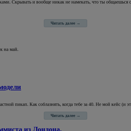
ками. Скрывать и вообще никак не намекать, что ты общаешься 
Читать далее
→
к на май.
 модели
тной пикап. Как соблазнять, когда тебе за 40. Не мой кейс (и э
Читать далее
→
ммиста из Лондона.