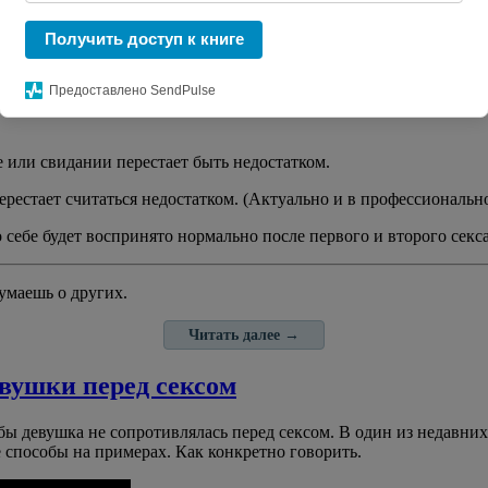
Читать далее
→
Получить доступ к книге
ния в теме пикапа/соблазнения/игры. Ча
Предоставлено SendPulse
 соблазнения.
 или свидании перестает быть недостатком.
перестает считаться недостатком. (Актуально и в профессиональн
о себе будет воспринято нормально после первого и второго сек
умаешь о других.
Читать далее
→
вушки перед сексом
обы девушка не сопротивлялась перед сексом. В один из недавн
е способы на примерах. Как конкретно говорить.