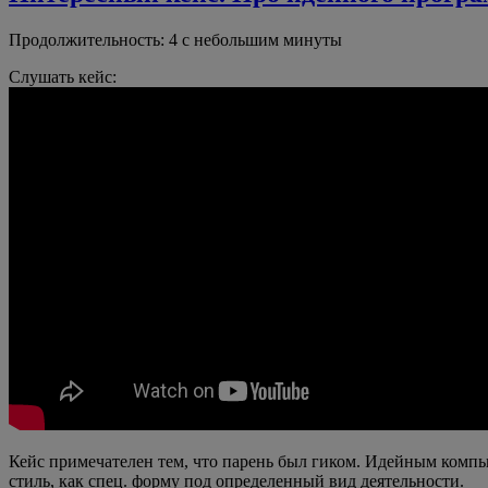
Продолжительность: 4 с небольшим минуты
Слушать кейс:
Кейс примечателен тем, что парень был гиком. Идейным комп
стиль, как спец. форму под определенный вид деятельности.