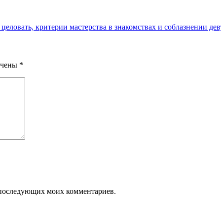
ё целовать, критерии мастерства в знакомствах и соблазнении д
ечены
*
ля последующих моих комментариев.