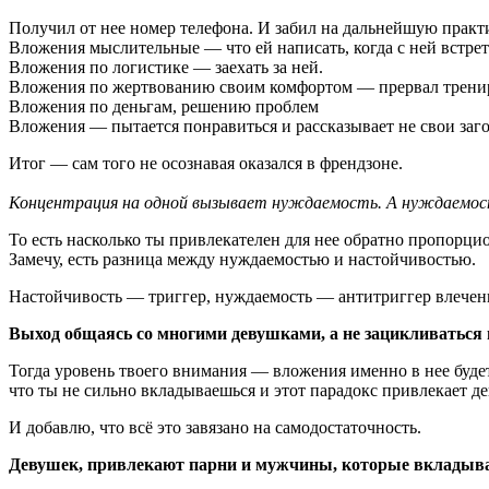
Получил от нее номер телефона. И забил на дальнейшую практи
Вложения мыслительные — что ей написать, когда с ней встрет
Вложения по логистике — заехать за ней.
Вложения по жертвованию своим комфортом — прервал тренир
Вложения по деньгам, решению проблем
Вложения — пытается понравиться и рассказывает не свои заг
Итог — сам того не осознавая оказался в френдзоне.
Концентрация на одной вызывает нуждаемость. А нуждаемость
То есть насколько ты привлекателен для нее обратно пропорцио
Замечу, есть разница между нуждаемостью и настойчивостью.
Настойчивость — триггер, нуждаемость — антитриггер влечени
Выход общаясь со многими девушками, а не зацикливаться 
Тогда уровень твоего внимания — вложения именно в нее будет
что ты не сильно вкладываешься и этот парадокс привлекает д
И добавлю, что всё это завязано на самодостаточность.
Девушек, привлекают парни и мужчины, которые вкладываю