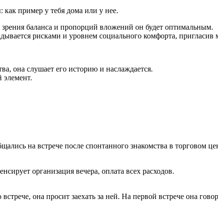
 как пример у тебя дома или у нее.
ки зрения баланса и пропорций вложений он будет оптимальным.
дывается рисками и уровнем социального комфорта, пригласив м
тва, она слушает его историю и наслаждается.
 элемент.
бщались на встрече после спонтанного знакомства в торговом це
нсирует организация вечера, оплата всех расходов.
.
 встрече, она просит заехать за ней. На первой встрече она гово