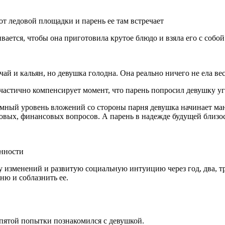
от ледовой площадки и парень ее там встречает
ивается, чтобы она приготовила крутое блюдо и взяла его с собо
ай и кальян, но девушка голодна. Она реально ничего не ела вес
частично компенсирует момент, что парень попросил девушку уг
мный уровень вложений со стороны парня девушка начинает ма
вых, финансовых вопросов. А парень в надежде будущей близост
енности
зменений и развитую социальную интуицию через год, два, три
рню и соблазнить ее.
 пятой попытки познакомился с девушкой.