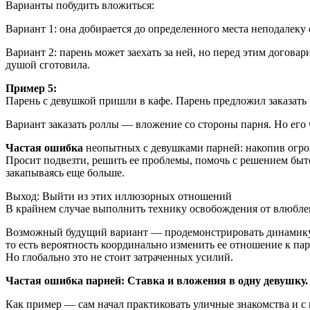
Варианты побудить вложиться:
Вариант 1: она добирается до определенного места неподалеку 
Вариант 2: парень может заехать за ней, но перед этим договар
душой сготовила.
Пример 5:
Парень с девушкой пришли в кафе. Парень предложил заказать ч
Вариант заказать роллы — вложение со стороны парня. Но его 
Частая ошибка
неопытных с девушками парней: накопив огро
Просит подвезти, решить ее проблемы, помочь с решением быто
закапываясь еще больше.
Выход: Выйти из этих иллюзорных отношений
В крайнем случае выполнить технику освобождения от влюбл
Возможный будущий вариант — продемонстрировать динамику и
то есть вероятность координально изменить ее отношение к па
Но глобально это не стоит затраченных усилий.
Частая ошибка парней: Ставка и вложения в одну девушку.
Как пример — сам начал практиковать уличные знакомства и с