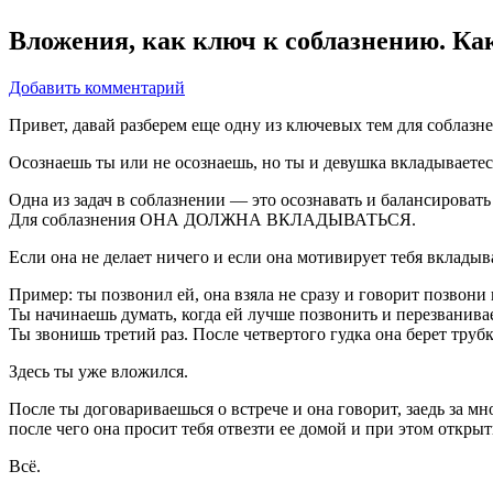
Вложения, как ключ к соблазнению. Как
Добавить комментарий
Привет, давай разберем еще одну из ключевых тем для соблазне
Осознаешь ты или не осознаешь, но ты и девушка вкладываетес
Одна из задач в соблазнении — это осознавать и балансировать
Для соблазнения ОНА ДОЛЖНА ВКЛАДЫВАТЬСЯ.
Если она не делает ничего и если она мотивирует тебя вкладыв
Пример: ты позвонил ей, она взяла не сразу и говорит позвони
Ты начинаешь думать, когда ей лучше позвонить и перезванивае
Ты звонишь третий раз. После четвертого гудка она берет трубк
Здесь ты уже вложился.
После ты договариваешься о встрече и она говорит, заедь за м
после чего она просит тебя отвезти ее домой и при этом открыть
Всё.