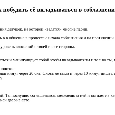
 побудить её вкладываться в соблазнени
ния девушек, на которой «валятся» многие парни.
ь в в общение в процессе с начала соблазнения и на протяжении
 уровень вложений с твоей и с ее стороны.
аться и манипулирует тобой чтобы вкладывался ты и только ты, т
 попозже.
шь минут через 20 она. Снова не взяла и через 10 минут пишет: 
у.
ной. Ты послушно соглашаешься, заезжаешь за ней и вы идете в к
 ей дверь в авто.