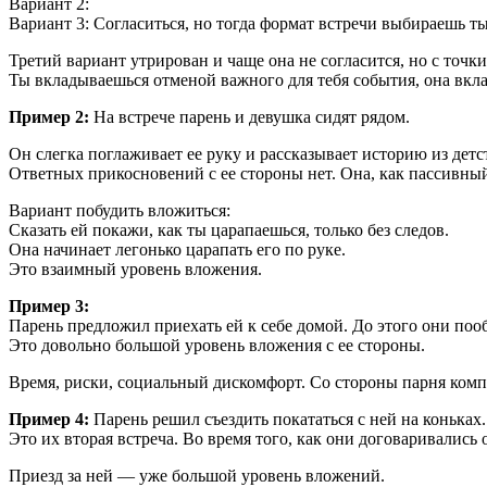
Вариант 2:
Вариант 3: Согласиться, но тогда формат встречи выбираешь ты:
Третий вариант утрирован и чаще она не согласится, но с точ
Ты вкладываешься отменой важного для тебя события, она вкла
Пример 2:
На встрече парень и девушка сидят рядом.
Он слегка поглаживает ее руку и рассказывает историю из детс
Ответных прикосновений с ее стороны нет. Она, как пассивный
Вариант побудить вложиться:
Сказать ей покажи, как ты царапаешься, только без следов.
Она начинает легонько царапать его по руке.
Это взаимный уровень вложения.
Пример 3:
Парень предложил приехать ей к себе домой. До этого они поо
Это довольно большой уровень вложения с ее стороны.
Время, риски, социальный дискомфорт. Со стороны парня компе
Пример 4:
Парень решил съездить покататься с ней на коньках
Это их вторая встреча. Во время того, как они договаривались о
Приезд за ней — уже большой уровень вложений.