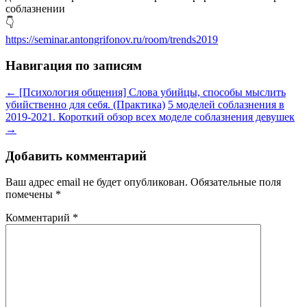
соблазнении
👇
https://seminar.antongrifonov.ru/room/trends2019
Навигация по записям
←
[Психология общения] Слова убийцы, способы мыслить
убийственно для себя. (Практика)
5 моделей соблазнения в
2019-2021. Короткий обзор всех моделе соблазнения девушек
→
Добавить комментарий
Ваш адрес email не будет опубликован.
Обязательные поля
помечены
*
Комментарий
*