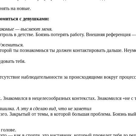
нять на новые.
омиться с девушками:
накомые — высмеют меня.
троль в детстве. Боязнь потерять работу. Внешняя референция 
я/жениться.
торой ты познакомиься ты должен контактировать дальше. Неуме
довать тебя.
Отсутствие наблюдательниости за происходящими вокруг проце
 Знакомился в нецелесообразных контекстах. Знакомился «не с
шилка. А эту я сделаю вид, что не заметил
эго. Закрытый от темы, в которой большая проблема. Боязнь вый
 голове.
это — как в спорте, это наставник, который проведет тебя до р