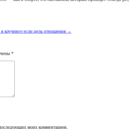
 в коучинге если цель отношения
→
ечены
*
ля последующих моих комментариев.