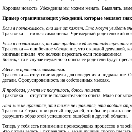
Хорошая новость. Убеждения мы можем менять. Выявлять, заме
Пример ограничивающих убеждений, которые мешают знак
Если я познакомлюсь, она мне откажет. Это могут увидеть з
Трактовка — низкая самооценка. Чрезмерный родительский кон
Если я познакомлюсь, то мне придется ей звонить/встречатьс
Трактовка — ошибочное убеждение, что с каждой девушкой, ко
книгами пикапа, что должен переспать если познакомился.
Боязнь, что в случае неудачного опыта ее родители будут пресле
Здесь не принято знакомиться.
Трактовка — отсутсвие модели для поведения и подражание. 
детали. Сфокусированность на собственных мыслях.
Я пробовал, у меня не получилось, боюсь пошлет.
Трактовка — отсутствие положительного опыта. Мало попыток.
Эта мне не нравится, эта тоже не нравится, эта вообще стра
Трактовка. Страх, прикрытый гордыней, что бы не ранить свое 
разрушить образ этой успешности ошибкой в другой области.
Теперь у тебя есть понимание происходящих процессов в твоей
Что с этим делать.? Исправлять. Самый лучший способ сделать 