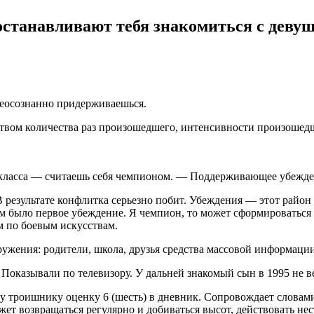
станавливают тебя знакомиться с деву
неосознанно придерживаешься.
ством количества раз произошедшего, интенсивности произоше
класса — считаешь себя чемпионом. — Поддерживающее убежде
 результате конфлитка серьезно побит. Убеждения — этот район о
ом было первое убеждение. Я чемпион, то может сформировать
ом по боевым искусствам.
ужения: родители, школа, друзья средства массовой информации
Показывали по телевизору. У дальней знакомый сын в 1995 не 
 троишнику оценку 6 (шесть) в дневник. Сопровождает словами:
т возвращаться регулярно и добиваться высот, действовать не