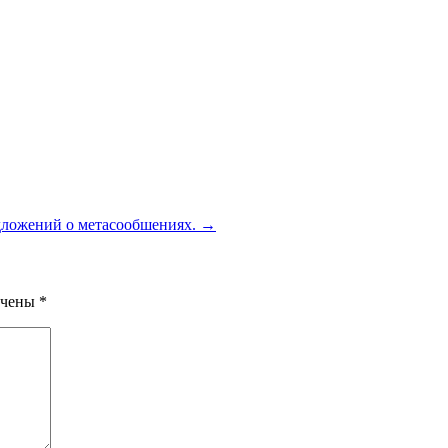
дложений о метасообшениях.
→
ечены
*