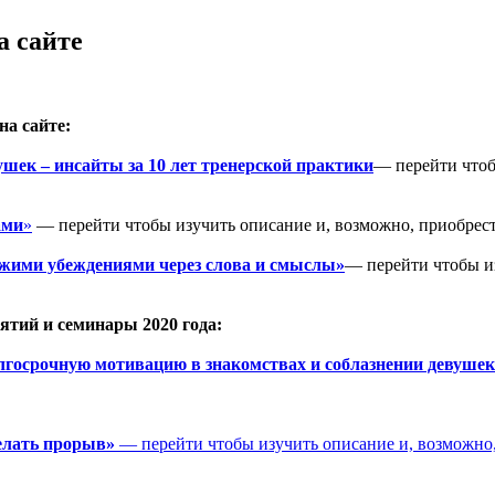
а сайте
на сайте:
ушек – инсайты за 10 лет тренерской практики
— перейти чтоб
ами
»
— перейти чтобы изучить описание и, возможно, приобрест
ужими убеждениями через слова и смыслы»
— перейти чтобы из
ятий и семинары 2020 года:
олгосрочную мотивацию в знакомствах и соблазнении девуше
делать прорыв»
— перейти чтобы изучить описание и, возможно,