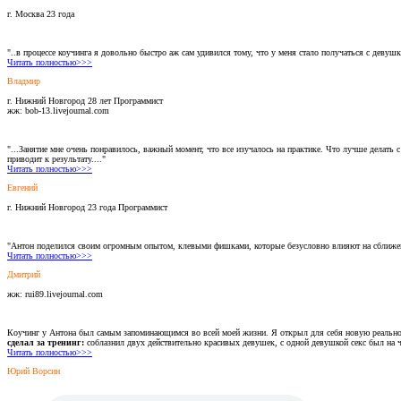
г. Москва 23 года
"..в процессе коучинга я довольно быстро аж сам удивился тому, что у меня стало получаться с деву
Читать полностью>>>
Владмир
г. Нижний Новгород 28 лет Программист
жж: bob-13.livejournal.com
"...Занятие мне очень понравилось, важный момент, что все изучалось на практике. Что лучше делать
приводит к результату...."
Читать полностью>>>
Евгений
г. Нижний Новгород 23 года Программист
"Антон поделился своим огромным опытом, клевыми фишками, которые безусловно влияют на сближен
Читать полностью>>>
Дмитрий
жж: rui89.livejournal.com
Коучинг у Антона был самым запоминающимся во всей моей жизни. Я открыл для себя новую реальнос
сделал за тренинг:
соблазнил двух действительно красивых девушек, с одной девушкой секс был на че
Читать полностью>>>
Юрий Ворсин