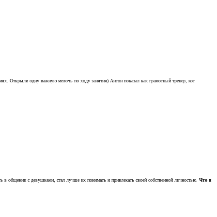
ениях. Открыли одну важную мелочь по ходу занятия) Антон показал как грамотный тренер, кот
ь в общении с девушками, стал лучше их понимать и привлекать своей собственной личностью.
Что я