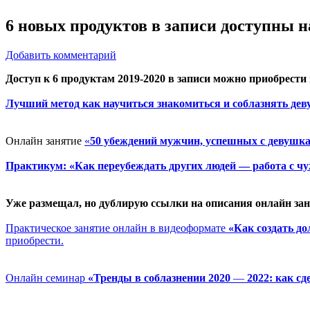
6 новых продуктов в записи доступны н
Добавить комментарий
Доступ к 6 продуктам 2019-2020 в записи можно приобрести 
Лучший метод как научиться знакомиться и соблазнять дев
Онлайн занятие
«
50 убеждений мужчин, успешных с девушк
Практикум: «Как переубеждать других людей — работа с ч
Уже размещал, но дублирую ссылки на описания онлайн зан
Практическое занятие онлайн в видеоформате
«Как создать д
приобрести.
Онлайн семинар
«Тренды в соблазнении 2020
—
2022: как с