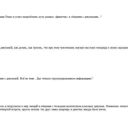
шками.Узнал и успел попробовать кучу разных «фишечек» в общении с девушками..."
 с девушкой, как делать, как трогать, что при этом чувствовать внутри она тоже говорида о своих ощущ
ие с девушкой. Всё по теме . Дал четкую структурированную информацию."
ть и погрузился в мир эмоций и общения с большим количеством классных девушек. Появилась легкост
твертой встрече, просто потому что друг занял квартиру и девочку некуда было вести.