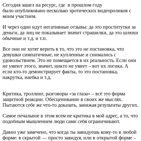
Сегодня зашел на ресурс, где в прошлом году
было опубликовано несколько эротических видеороликов с
моим участием.
И через один идут негативные отзывы: да это проститутки за
деньги, да лиц не показывает значит страшилки, да это шлюхи
обычные и т.д. и т.п.
Все они не хотят верить в то, что это не постановка, что
девушки симпатичные, не купленные и снимались с
удовольствием. Это не помещается в их реальность. Если они
не умеют этого, значит, никто не умеет – вот их логика. А
если кто-то демонстрирует факты, то это постановка,
накрутка, наебка и т.д.
Критика, троллинг, разговоры «за глаза» – всё это форма
защитной реакции. Обесценивание в своих же мыслях.
Пытаются себе же что-то доказать, занижая результаты других.
Самое печальное в этом всем не критика в мой адрес, а то, что
подобным мышлением люди сами себя ограничивают.
Давно уже замечено, что когда ты завидуешь кому-то в любой
форме: в скрытой — просто завидуя, или в открытой форме –