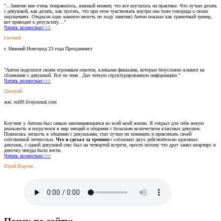
"...Занятие мне очень понравилось, важный момент, что все изучалось на практике. Что лучше делать
с девушкой, как делать, как трогать, что при этом чувствовать внутри она тоже говорида о своих
ощущениях. Открыли одну важную мелочь по ходу занятия) Антон показал как грамотный тренер,
кот приводит к результату...."
Читать полностью>>>
Евгений
г. Нижний Новгород 23 года Программист
"Антон поделился своим огромным опытом, клевыми фишками, которые безусловно влияют на
сближение с девушкой. Всё по теме . Дал четкую структурированную информацию."
Читать полностью>>>
Дмитрий
жж: rui89.livejournal.com
Коучинг у Антона был самым запоминающимся во всей моей жизни. Я открыл для себя новую
реальность и погрузился в мир эмоций и общения с большим количеством классных девушек.
Появилась легкость в общении с девушками, стал лучше их понимать и привлекать своей
собственной личностью.
Что я сделал за тренинг:
соблазнил двух действительно красивых
девушек, с одной девушкой секс был на четвертой встрече, просто потому что друг занял квартиру и
девочку некуда было вести.
Читать полностью>>>
Юрий Ворсин