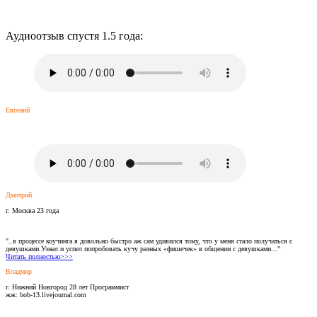
Аудиоотзыв спустя 1.5 года:
Евгений
Дмитрий
г. Москва 23 года
"..в процессе коучинга я довольно быстро аж сам удивился тому, что у меня стало получаться с
девушками.Узнал и успел попробовать кучу разных «фишечек» в общении с девушками..."
Читать полностью>>>
Владмир
г. Нижний Новгород 28 лет Программист
жж: bob-13.livejournal.com