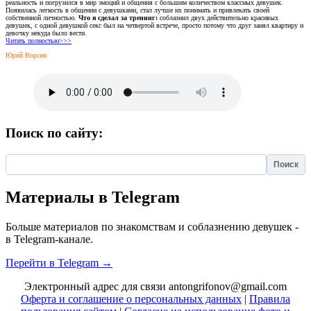
реальность и погрузился в мир эмоций и общения с большим количеством классных девушек.
Появилась легкость в общении с девушками, стал лучше их понимать и привлекать своей
собственной личностью.
Что я сделал за тренинг:
соблазнил двух действительно красивых
девушек, с одной девушкой секс был на четвертой встрече, просто потому что друг занял квартиру и
девочку некуда было вести.
Читать полностью>>>
Юрий Ворсин
Поиск по сайту:
Найти:
Материалы в Telegram
Больше материалов по знакомствам и соблазнению девушек -
в Telegram-канале.
Перейти в Telegram →
Электронный адрес для связи antongrifonov@gmail.com
Оферта и соглашение о персональных данных
|
Правила