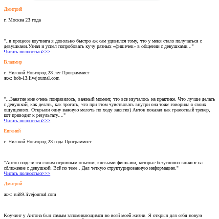
Дмитрий
г. Москва 23 года
"..в процессе коучинга я довольно быстро аж сам удивился тому, что у меня стало получаться с
девушками.Узнал и успел попробовать кучу разных «фишечек» в общении с девушками..."
Читать полностью>>>
Владмир
г. Нижний Новгород 28 лет Программист
жж: bob-13.livejournal.com
"...Занятие мне очень понравилось, важный момент, что все изучалось на практике. Что лучше делать
с девушкой, как делать, как трогать, что при этом чувствовать внутри она тоже говорида о своих
ощущениях. Открыли одну важную мелочь по ходу занятия) Антон показал как грамотный тренер,
кот приводит к результату...."
Читать полностью>>>
Евгений
г. Нижний Новгород 23 года Программист
"Антон поделился своим огромным опытом, клевыми фишками, которые безусловно влияют на
сближение с девушкой. Всё по теме . Дал четкую структурированную информацию."
Читать полностью>>>
Дмитрий
жж: rui89.livejournal.com
Коучинг у Антона был самым запоминающимся во всей моей жизни. Я открыл для себя новую