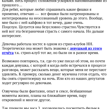
кальян. Весь процесс сближения ускорялся напоминаниями из
прошлого…
Для ребят, которые любят спрашивать какие фишки я
применял, отвечаю — все фишки были натренированы и
интегрированы на неосознанный уровень до этого. Вообще,
мне было с ней кайфово в тот вечер, даже очень.
Поцелуи. Целуется она безусловно страстно.Чувствуется в
ней вот эта безграничная страсть с самого начала. Но дальше
интереснее.
Девочка работала хостес в одном из стрип-клубов НН.
Теоретически она может быть знакома с
девушкой из этого
отчёта
т.к. стрип-клуб тот же, но были он в разное время.
Возможно повторюсь, т.к. где-то уже писал об этом, но почти
каждая девушка, с которой я когда-либо встречался в процессе
разговора, может рассказать вещи, которые меня не перестают
удивлять. К примеру, сколько денег мужчина готов отдать, что
бы снять стриптизершу на ночь. Или кто из наших депутатов
ходит регулярно по девочкам.
Озвучены были фантазии, опыт в сексе, безбашенные
моменты жизни, планы на ближайшее время, пару
откровений и многое другое.
Так провели мы часа 3, договорились посмотреть фильм в