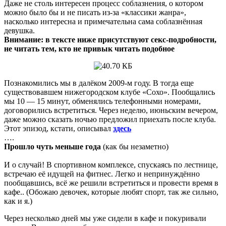
Даже не столь интересен процесс соблазнения, о котором
можно было бы и не писать из-за «классики жанра»,
насколько интересна и примечательна сама соблазнённая
девушка.
Внимание: в тексте ниже присутствуют секс-подробности,
не читать тем, кто не привык читать подобное
Познакомились мы в далёком 2009-м году. В тогда еще
существовавшем нижегородском клубе «Сохо». Пообщались
мы 10 — 15 минут, обменялись телефонными номерами,
договорились встретиться. Через неделю, июньским вечером,
даже можно сказать ночью предложил приехать после клуба.
Этот эпизод, кстати, описывал
здесь
….
Прошло чуть меньше года
(как бы незаметно)
И о случай! В спортивном комплексе, спускаясь по лестнице,
встречаю её идущей на фитнес. Легко и непринуждённо
пообщавшись, всё же решили встретиться и провести время в
кафе.. (Обожаю девочек, которые любят спорт, так же сильно,
как и я.)
Через несколько дней мы уже сидели в кафе и покуривали