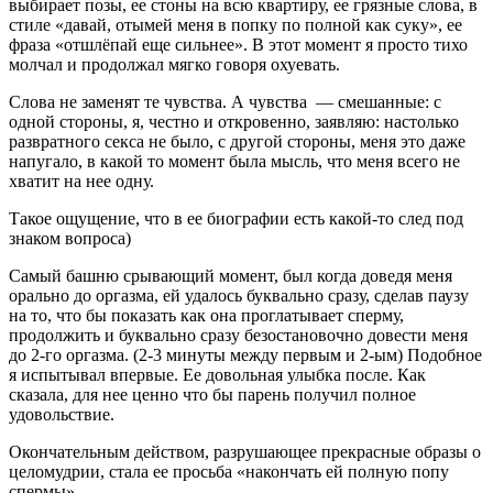
выбирает позы, ее стоны на всю квартиру, ее грязные слова, в
стиле «давай, отымей меня в попку по полной как суку», ее
фраза «отшлёпай еще сильнее». В этот момент я просто тихо
молчал и продолжал мягко говоря охуевать.
Слова не заменят те чувства. А чувства — смешанные: с
одной стороны, я, честно и откровенно, заявляю: настолько
развратного секса не было, с другой стороны, меня это даже
напугало, в какой то момент была мысль, что меня всего не
хватит на нее одну.
Такое ощущение, что в ее биографии есть какой-то след под
знаком вопроса)
Самый башню срывающий момент, был когда доведя меня
орально до оргазма, ей удалось буквально сразу, сделав паузу
на то, что бы показать как она проглатывает сперму,
продолжить и буквально сразу безостановочно довести меня
до 2-го оргазма. (2-3 минуты между первым и 2-ым) Подобное
я испытывал впервые. Ее довольная улыбка после. Как
сказала, для нее ценно что бы парень получил полное
удовольствие.
Окончательным действом, разрушающее прекрасные образы о
целомудрии, стала ее просьба «накончать ей полную попу
спермы».