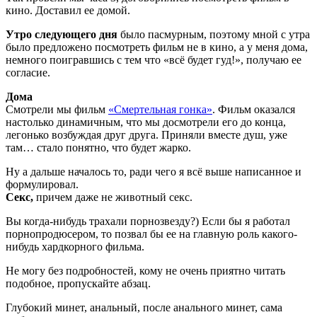
кино. Доставил ее домой.
Утро следующего дня
было пасмурным, поэтому мной с утра
было предложено посмотреть фильм не в кино, а у меня дома,
немного поигравшись с тем что «всё будет гуд!», получаю ее
согласие.
Дома
Смотрели мы фильм
«Смертельная гонка»
. Фильм оказался
настолько динамичным, что мы досмотрели его до конца,
легонько возбуждая друг друга. Приняли вместе душ, уже
там… стало понятно, что будет жарко.
Ну а дальше началось то, ради чего я всё выше написанное и
формулировал.
Секс,
причем даже не животный секс.
Вы когда-нибудь трахали порнозвезду?) Если бы я работал
порнопродюсером, то позвал бы ее на главную роль какого-
нибудь хардкорного фильма.
Не могу без подробностей, кому не очень приятно читать
подобное, пропускайте абзац.
Глубокий минет, анальный, после анального минет, сама