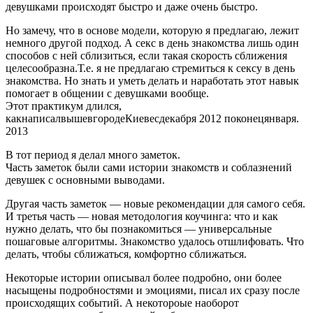
девушками происходят быстро и даже очень быстро.
Но замечу, что в основе модели, которую я предлагаю, лежит
немного другой подход. А секс в день знакомства лишь один
способов с ней сблизиться, если такая скорость сближения
целесообразна.Т.е. я не предлагаю стремиться к сексу в день
знакомства. Но знать и уметь делать и наработать этот навык
помогает в общении с девушками вообще.
Этот практикум длился,
какнаписалвышевгородеКиевесдекабря 2012 поконецянваря.
2013
В тот период я делал много заметок.
Часть заметок были сами истории знакомств и соблазнений
девушек с основными выводами.
Другая часть заметок — новые рекомендации для самого себя.
И третья часть — новая методология коучинга: что и как
нужно делать, что бы познакомиться — универсальные
пошаговые алгоритмы. Знакомство удалось отшлифовать. Что
делать, чтобы сближаться, комфортно сближаться.
Некоторые истории описывал более подробно, они более
насыщены подробностями и эмоциями, писал их сразу после
происходящих событий. А некотороые наоборот