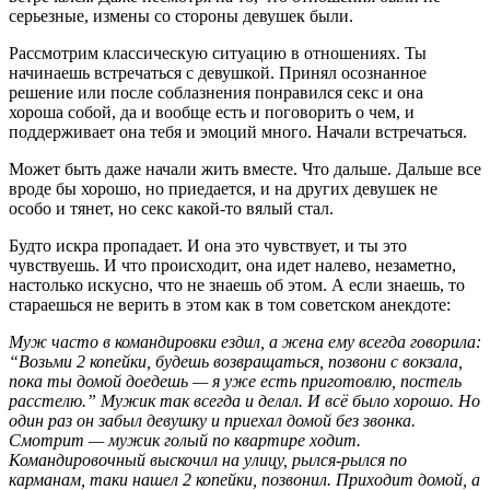
серьезные, измены со стороны девушек были.
Рассмотрим классическую ситуацию в отношениях. Ты
начинаешь встречаться с девушкой. Принял осознанное
решение или после соблазнения понравился секс и она
хороша собой, да и вообще есть и поговорить о чем, и
поддерживает она тебя и эмоций много. Начали встречаться.
Может быть даже начали жить вместе. Что дальше. Дальше все
вроде бы хорошо, но приедается, и на других девушек не
особо и тянет, но секс какой-то вялый стал.
Будто искра пропадает. И она это чувствует, и ты это
чувствуешь. И что происходит, она идет налево, незаметно,
настолько искусно, что не знаешь об этом. А если знаешь, то
стараешься не верить в этом как в том советском анекдоте:
Муж часто в командировки ездил, а жена ему всегда говорила:
“Возьми 2 копейки, будешь возвращаться, позвони с вокзала,
пока ты домой доедешь — я уже есть приготовлю, постель
расстелю.” Мужик так всегда и делал. И всё было хорошо. Но
один раз он забыл девушку и приехал домой без звонка.
Смотрит — мужик голый по квартире ходит.
Командировочный выскочил на улицу, рылся-рылся по
карманам, таки нашел 2 копейки, позвонил. Приходит домой, а