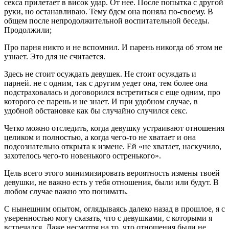
секса прилетает в висок удар. От нее. После попытка с другой
руки, но останавливаю. Тему бдсм она поняла по-своему. В
общем после непродолжительной воспитательной беседы.
Продолжили;
Про парня никто и не вспомнил. И парень никогда об этом не
узнает. Это для не считается.
Здесь не стоит осуждать девушек. Не стоит осуждать и
парней. не с одним, так с другим уедет она, тем более она
подстраховалась и договорился встретиться с еще одним, про
которого ее парень и не знает. И при удобном случае, в
удобной обстановке как бы случайно случился секс.
Четко можно отследить, когда девушку устраивают отношения
целиком и полностью, а когда чего-то не хватает и она
подсознательно открыта к измене. Ей «не хватает, наскучило,
захотелось чего-то новенького остренького».
Цель всего этого минимизировать вероятность измены твоей
девушки, не важно есть у тебя отношения, были или будут. В
любом случае важно это понимать.
С нынешним опытом, оглядываясь далеко назад в прошлое, я с
уверенностью могу сказать, что с девушками, с которыми я
встречался. Даже несмотря на то, что отношения были не