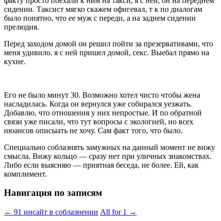
факту просто поехали к ним на такси, я с ней, он на переднем
сидении. Таксист мягко скажем офигевал, т к по диалогам
было понятно, что ее муж с переди, а на заднем сидении
прелюдия.
Перед заходом домой он решил пойти за презервативами, что
меня удивило. я с ней пришел домой, секс. Выебал прямо на
кухне.
Его не было минут 30. Возможно хотел чисто чтобы жена
насладилась. Когда он вернулся уже собирался уезжать.
Добавлю, что отношения у них непростые. И по обратной
связи уже писали, что тут вопросы с экологией, но всех
нюансов описыать не хочу. Сам факт того, что было.
Специально соблазнять замужных на данный момент не вижу
смысла. Вижу кольцо — сразу нет при уличных знакомствах.
Либо если выясняю — приятная беседа, не более. Ей, как
комплимент.
Навигация по записям
←
91 инсайт в соблазнении
All for 1
→