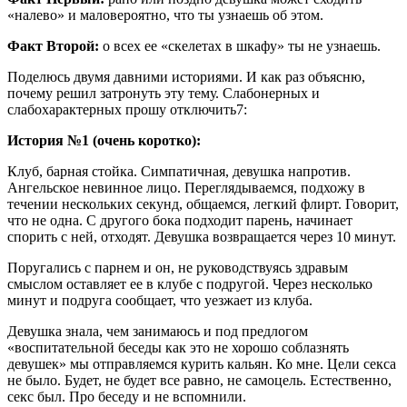
«налево» и маловероятно, что ты узнаешь об этом.
Факт Второй:
о всех ее «скелетах в шкафу» ты не узнаешь.
Поделюсь двумя давними историями. И как раз объясню,
почему решил затронуть эту тему. Слабонерных и
слабохарактерных прошу отключить7:
История №1 (очень коротко):
Клуб, барная стойка. Симпатичная, девушка напротив.
Ангельское невинное лицо. Переглядываемся, подхожу в
течении нескольких секунд, общаемся, легкий флирт. Говорит,
что не одна. С другого бока подходит парень, начинает
спорить с ней, отходят. Девушка возвращается через 10 минут.
Поругались с парнем и он, не руководствуясь здравым
смыслом оставляет ее в клубе с подругой. Через несколько
минут и подруга сообщает, что уезжает из клуба.
Девушка знала, чем занимаюсь и под предлогом
«воспитательной беседы как это не хорошо соблазнять
девушек» мы отправляемся курить кальян. Ко мне. Цели секса
не было. Будет, не будет все равно, не самоцель. Естественно,
секс был. Про беседу и не вспомнили.