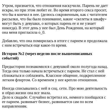
Утром, признается, что отношения наскучили. Парень не дает
искры, но при этом любит ее. Во время второго секса просит,
что бы я кончил в нее. (делюсь сокровенным, как с читателем
рассылки, что бы было понимание, какие «скелеты в шкафу»
могут быть у девушки, о которых парень ее и не узнает
никогда). В этот день у нее был День Рождения, на который
она меня пригласила о_0.
Добавлю, что она помирилась в итоге с парнем и продолжала
с ним встречаться еще какое-то время.
История №2 (через неделю после вышеописанных
событий)
Предыстория познакомился с девушкой около полугода назад.
Тогда она только начала встречаться с парнем. Не стал с ней
сближаться и соблазнять. Классное общение, подкрепленное
легким флиртом. Со временем у нее крепли отношения.
Иногда списывались с ней в соц. сети. Про мою деятельность
и образ жизни она все знала.
Дело к свадьбе. Случайно встретил их, немного пообщался с
ее парнем. развивает бизнес, развивается сам по всем
направлениям.