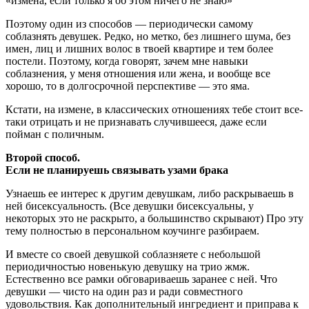
«измена, если только я об этом ничего не знаю»
Поэтому один из способов — периодически самому
соблазнять девушек. Редко, но метко, без лишнего шума, без
имен, лиц и лишних волос в твоей квартире и тем более
постели. Поэтому, когда говорят, зачем мне навыки
соблазнения, у меня отношения или жена, и вообще все
хорошо, то в долгосрочной перспективе — это яма.
Кстати, на измене, в классических отношениях тебе стоит все-
таки отрицать и не признавать случившееся, даже если
пойман с поличным.
Второй способ.
Если не планируешь связывать узами брака
Узнаешь ее интерес к другим девушкам, либо раскрываешь в
ней бисексуальность. (Все девушки бисексуальны, у
некоторых это не раскрыто, а большинство скрывают) Про эту
тему полностью в персональном коучинге разбираем.
И вместе со своей девушкой соблазняете с небольшой
периодичностью новенькую девушку на трио жмж.
Естественно все рамки обговариваешь заранее с ней. Что
девушки — чисто на один раз и ради совместного
удовольствия. Как дополнительный ингредиент и приправа к