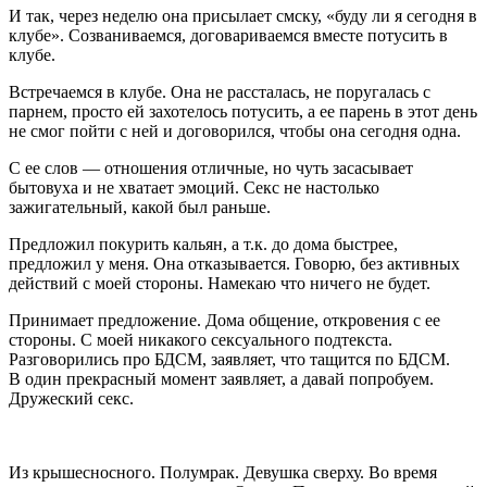
И так, через неделю она присылает смску, «буду ли я сегодня в
клубе». Созваниваемся, договариваемся вместе потусить в
клубе.
Встречаемся в клубе. Она не рассталась, не поругалась с
парнем, просто ей захотелось потусить, а ее парень в этот день
не смог пойти с ней и договорился, чтобы она сегодня одна.
С ее слов — отношения отличные, но чуть засасывает
бытовуха и не хватает эмоций. Секс не настолько
зажигательный, какой был раньше.
Предложил покурить кальян, а т.к. до дома быстрее,
предложил у меня. Она отказывается. Говорю, без активных
действий с моей стороны. Намекаю что ничего не будет.
Принимает предложение. Дома общение, откровения с ее
стороны. С моей никакого сексуального подтекста.
Разговорились про БДСМ, заявляет, что тащится по БДСМ.
В один прекрасный момент заявляет, а давай попробуем.
Дружеский секс.
Из крышесносного. Полумрак. Девушка сверху. Во время