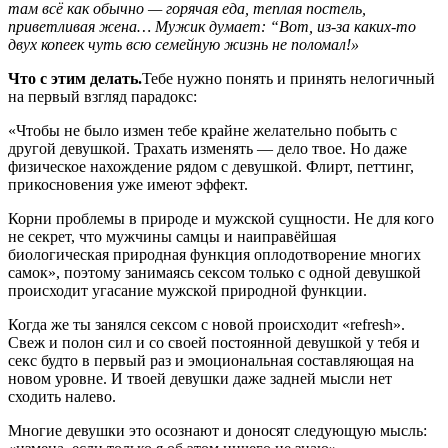
там всё как обычно — горячая еда, теплая постель,
приветливая жена… Мужик думает: “Вот, из-за каких-то
двух копеек чуть всю семейную жизнь не поломал!»
Что с этим делать.
Тебе нужно понять и принять нелогичный
на первый взгляд парадокс:
«Чтобы не было измен тебе крайне желательно побыть с
другой девушкой. Трахать изменять — дело твое. Но даже
физическое нахождение рядом с девушкой. Флирт, петтинг,
прикосновения уже имеют эффект.
Корни проблемы в природе и мужской сущности. Не для кого
не секрет, что мужчины самцы и наиправёйшая
биологическая природная функция оплодотворение многих
самок», поэтому занимаясь сексом только с одной девушкой
происходит угасание мужской природной функции.
Когда же ты занялся сексом с новой происходит «refresh».
Свеж и полон сил и со своей постоянной девушкой у тебя и
секс будто в первый раз и эмоциональная составляющая на
новом уровне. И твоей девушки даже задней мысли нет
сходить налево.
Многие девушки это осознают и доносят следующую мысль: