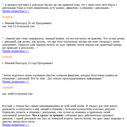
"..в процессе коучинга я довольно быстро аж сам удивился тому, что у меня стало получаться с
девушками.Узнал и успел попробовать кучу разных «фишечек» в общении с девушками..."
Читать полностью>>>
Владмир
г. Нижний Новгород 28 лет Программист
жж: bob-13.livejournal.com
"...Занятие мне очень понравилось, важный момент, что все изучалось на практике. Что лучше делать
с девушкой, как делать, как трогать, что при этом чувствовать внутри она тоже говорида о своих
ощущениях. Открыли одну важную мелочь по ходу занятия) Антон показал как грамотный тренер,
кот приводит к результату...."
Читать полностью>>>
Евгений
г. Нижний Новгород 23 года Программист
"Антон поделился своим огромным опытом, клевыми фишками, которые безусловно влияют на
сближение с девушкой. Всё по теме . Дал четкую структурированную информацию."
Читать полностью>>>
Дмитрий
жж: rui89.livejournal.com
Коучинг у Антона был самым запоминающимся во всей моей жизни. Я открыл для себя новую
реальность и погрузился в мир эмоций и общения с большим количеством классных девушек.
Появилась легкость в общении с девушками, стал лучше их понимать и привлекать своей
собственной личностью.
Что я сделал за тренинг:
соблазнил двух действительно красивых
девушек, с одной девушкой секс был на четвертой встрече, просто потому что друг занял квартиру и
девочку некуда было вести.
Читать полностью>>>