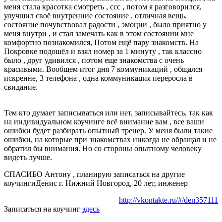
меня стала красотка смотреть , ссс , потом я разговорился,
улучшил своё внутренние состояние , отличная вещь,
состояние почувствовал радости , эмоции , было приятно у
меня внутри , и стал замечать как в этом состоянии мне
комфортно познакомился, Потом ещё пару знакомств. На
Покровке подошёл и взял номер за 1 минуту , так классно
было , друг удивился , потом еще знакомства с очень
красивыми. Вообщем итог дня 7 коммуникаций , общался
искренне, 3 телефона , одна коммуникация переросла в
свидание.
Тем кто думает записываться или нет, записывайтесь, так как
на индивидуальном коучинге всё внимание вам , все ваши
ошибки будет разбирать опытный тренер. У меня были такие
ошибки, на которые при знакомствах никогда не обращал и не
обратил бы внимания. Но со стороны опытному человеку
видеть лучше.
СПАСИБО Антону , планирую записаться на другие
коучинги
Денис г. Нижний Новгород, 20 лет, инженер
http://vkontakte.ru/#/den357111
Записаться на коучинг
здесь