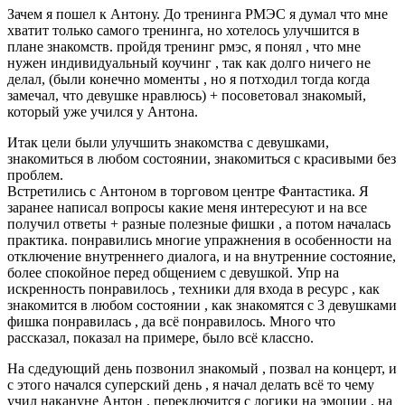
Зачем я пошел к Антону. До тренинга РМЭС я думал что мне
хватит только самого тренинга, но хотелось улучшится в
плане знакомств. пройдя тренинг рмэс, я понял , что мне
нужен индивидуальный коучинг , так как долго ничего не
делал, (были конечно моменты , но я потходил тогда когда
замечал, что девушке нравлюсь) + посоветовал знакомый,
который уже учился у Антона.
Итак цели были улучшить знакомства с девушками,
знакомиться в любом состоянии, знакомиться с красивыми без
проблем.
Встретились с Антоном в торговом центре Фантастика. Я
заранее написал вопросы какие меня интересуют и на все
получил ответы + разные полезные фишки , а потом началась
практика. понравились многие упражнения в особенности на
отключение внутреннего диалога, и на внутренние состояние,
более спокойное перед общением с девушкой. Упр на
искренность понравилось , техники для входа в ресурс , как
знакомится в любом состоянии , как знакомятся с 3 девушками
фишка понравилась , да всё понравилось. Много что
рассказал, показал на примере, было всё классно.
На сдедующий день позвонил знакомый , позвал на концерт, и
с этого начался суперский день , я начал делать всё то чему
учил накануне Антон , переключится с логики на эмоции , на