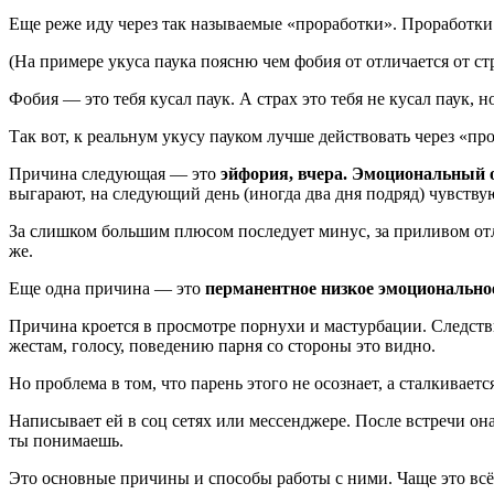
Еще реже иду через так называемые «проработки». Проработки 
(На примере укуса паука поясню чем фобия от отличается от с
Фобия — это тебя кусал паук. А страх это тебя не кусал паук, 
Так вот, к реальнум укусу пауком лучше действовать через «пр
Причина следующая — это
эйфория, вчера. Эмоциональный о
выгарают, на следующий день (иногда два дня подряд) чувствую
За слишком большим плюсом последует минус, за приливом отл
же.
Еще одна причина — это
перманентное низкое эмоциональное
Причина кроется в просмотре порнухи и мастурбации. Следстви
жестам, голосу, поведению парня со стороны это видно.
Но проблема в том, что парень этого не осознает, а сталкиваетс
Написывает ей в соц сетях или мессенджере. После встречи она 
ты понимаешь.
Это основные причины и способы работы с ними. Чаще это всё