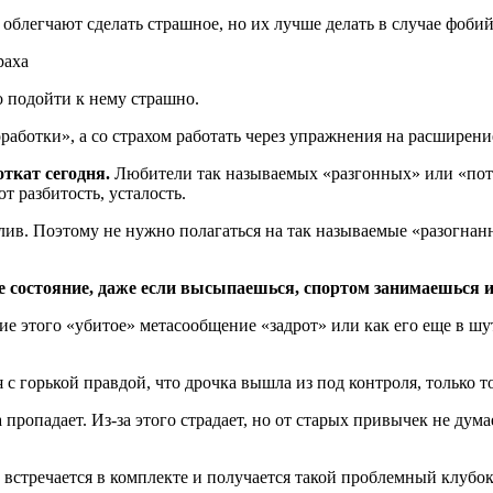
облегчают сделать страшное, но их лучше делать в случае фобий
траха
но подойти к нему страшно.
оработки», а со страхом работать через упражнения на расширен
ткат сегодня.
Любители так называемых «разгонных» или «пот
т разбитость, усталость.
ив. Поэтому не нужно полагаться на так называемые «разогнанн
 состояние, даже если высыпаешься, спортом занимаешься и
е этого «убитое» метасообщение «задрот» или как его еще в шу
я с горькой правдой, что дрочка вышла из под контроля, только т
пропадает. Из-за этого страдает, но от старых привычек не думае
 встречается в комплекте и получается такой проблемный клубо