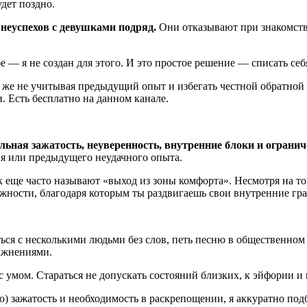
дет поздно.
 неуспехов с девушками подряд.
Они отказывают при знакомства
бе — я не создан для этого. И это простое решение — списать себ
 же не учитывая предыдущий опыт и избегать честной обратной с
. Есть бесплатно на данном канале.
льная зажатость, неуверенность, внутренние блоки и огранич
ния или предыдущего неудачного опыта.
еще часто называют «выход из зоны комфорта». Несмотря на то, 
ожности, благодаря которым ты раздвигаешь свои внутренние гр
ться с несколькими людьми без слов, петь песню в общественном
ажнениями.
 умом. Стараться не допускать состояний близких, к эйфории и
) зажатость и необходимость в раскрепощении, я аккуратно по