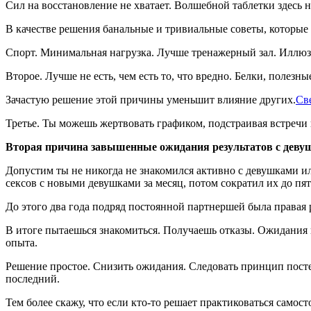
Сил на восстановление не хватает. Волшебной таблетки здесь не
В качестве решения банальные и тривиальные советы, которые 
Спорт. Минимальная нагрузка. Лучше тренажерный зал. Иллюзи
Второе. Лучше не есть, чем есть то, что вредно. Белки, полезн
Зачастую решение этой причины уменьшит влияние других.
Св
Третье. Ты можешь жертвовать графиком, подстраивая встречи
Вторая причина завышенные ожидания результатов с деву
Допустим ты не никогда не знакомился активно с девушками ил
сексов с новыми девушками за месяц, потом сократил их до пят
До этого два года подряд постоянной партнершей была правая р
В итоге пытаешься знакомиться. Получаешь отказы. Ожидания не
опыта.
Решение простое. Снизить ожидания. Следовать принцип посте
последний.
Тем более скажу, что если кто-то решает практиковаться самос