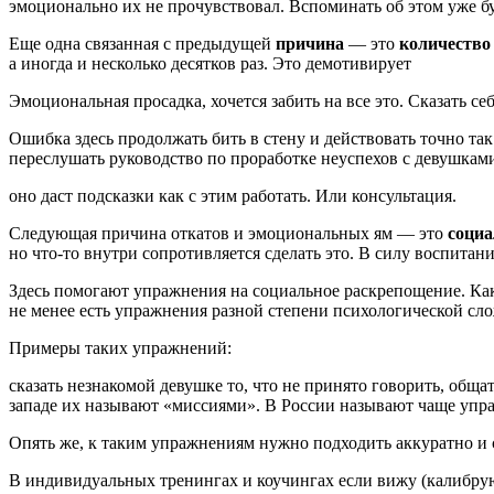
эмоционально их не прочувствовал. Вспоминать об этом уже бу
Еще одна связанная с предыдущей
причина
— это
количество
а иногда и несколько десятков раз. Это демотивирует
Эмоциональная просадка, хочется забить на все это. Сказать се
Ошибка здесь продолжать бить в стену и действовать точно так
переслушать руководство по проработке неуспехов с девушками
оно даст подсказки как с этим работать. Или консультация.
Следующая причина откатов и эмоциональных ям — это
социа
но что-то внутри сопротивляется сделать это. В силу воспита
Здесь помогают упражнения на социальное раскрепощение. Как 
не менее есть упражнения разной степени психологической сл
Примеры таких упражнений:
сказать незнакомой девушке то, что не принято говорить, обща
западе их называют «миссиями». В России называют чаще упр
Опять же, к таким упражнениям нужно подходить аккуратно и с
В индивидуальных тренингах и коучингах если вижу (калибрую