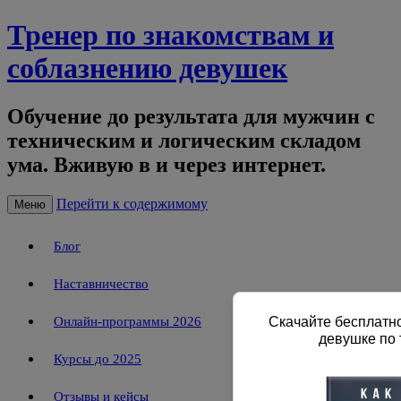
Тренер по знакомствам и
соблазнению девушек
Обучение до результата для мужчин с
техническим и логическим складом
ума. Вживую в и через интернет.
Перейти к содержимому
Меню
Блог
Наставничество
Онлайн-программы 2026
Скачайте бесплатно
девушке по 
Курсы до 2025
Отзывы и кейсы