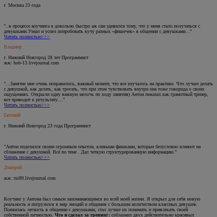
г. Москва 23 года
"..в процессе коучинга я довольно быстро аж сам удивился тому, что у меня стало получаться с
девушками.Узнал и успел попробовать кучу разных «фишечек» в общении с девушками..."
Читать полностью>>>
Владмир
г. Нижний Новгород 28 лет Программист
жж: bob-13.livejournal.com
"...Занятие мне очень понравилось, важный момент, что все изучалось на практике. Что лучше делать
с девушкой, как делать, как трогать, что при этом чувствовать внутри она тоже говорида о своих
ощущениях. Открыли одну важную мелочь по ходу занятия) Антон показал как грамотный тренер,
кот приводит к результату...."
Читать полностью>>>
Евгений
г. Нижний Новгород 23 года Программист
"Антон поделился своим огромным опытом, клевыми фишками, которые безусловно влияют на
сближение с девушкой. Всё по теме . Дал четкую структурированную информацию."
Читать полностью>>>
Дмитрий
жж: rui89.livejournal.com
Коучинг у Антона был самым запоминающимся во всей моей жизни. Я открыл для себя новую
реальность и погрузился в мир эмоций и общения с большим количеством классных девушек.
Появилась легкость в общении с девушками, стал лучше их понимать и привлекать своей
собственной личностью.
Что я сделал за тренинг:
соблазнил двух действительно красивых