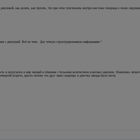
 с девушкой, как делать, как трогать, что при этом чувствовать внутри она тоже говорида о своих ощущ
ие с девушкой. Всё по теме . Дал четкую структурированную информацию."
ть и погрузился в мир эмоций и общения с большим количеством классных девушек. Появилась легкост
твертой встрече, просто потому что друг занял квартиру и девочку некуда было вести.