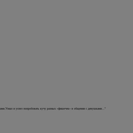
шками.Узнал и успел попробовать кучу разных «фишечек» в общении с девушками..."