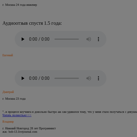
г. Москва 24 года инженер
Аудиоотзыв спустя 1.5 года:
Евгений
Дмитрий
г. Москва 23 года
"..в процессе коучинга я довольно быстро аж сам удивился тому, что у меня стало получаться с деву
Читать полностью>>>
Владмир
г. Нижний Новгород 28 лет Программист
жж: bob-13.livejournal.com