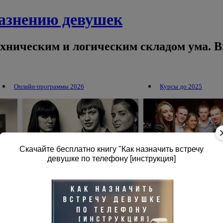
лазнению девушек
ехническим и логическим складом ума. В
Онлайн-программы 2026
Курсы до 2025
Скачайте бесплатно книгу "Как назначить встречу
девушке по телефону [инструкция]