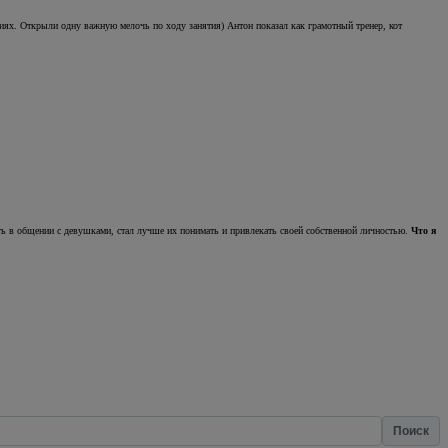
ениях. Открыли одну важную мелочь по ходу занятия) Антон показал как грамотный тренер, кот
ь в общении с девушками, стал лучше их понимать и привлекать своей собственной личностью.
Что я