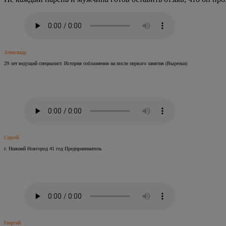
Александр
29 лет ведущий специалист. История соблазнения на после первого занятия (Вырезки)
Сергей
г. Нижний Новгород 41 год Предприниматель
Георгий