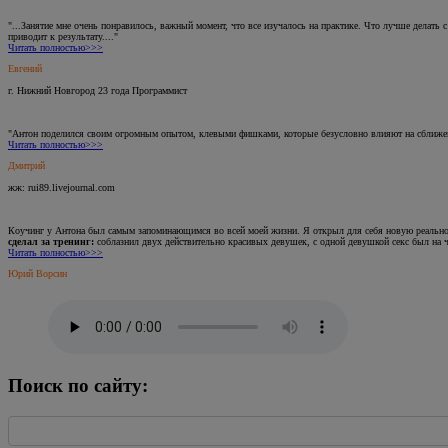
"...Занятие мне очень понравилось, важный момент, что все изучалось на практике. Что лучше делать
приводит к результату...."
Читать полностью>>>
Евгений
г. Нижний Новгород 23 года Программист
"Антон поделился своим огромным опытом, клевыми фишками, которые безусловно влияют на сближен
Читать полностью>>>
Дмитрий
жж: rui89.livejournal.com
Коучинг у Антона был самым запоминающимся во всей моей жизни. Я открыл для себя новую реальнос
сделал за тренинг:
соблазнил двух действительно красивых девушек, с одной девушкой секс был на че
Читать полностью>>>
Юрий Ворсин
Поиск по сайту:
Найти: