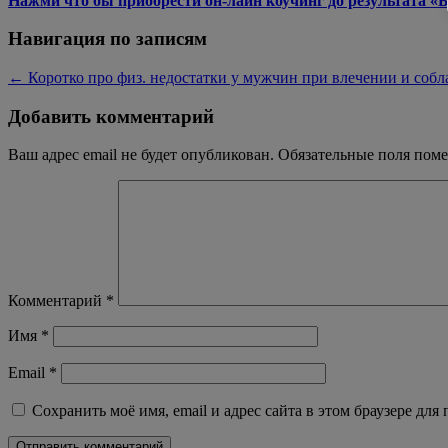
Нажми что бы приобрести он-лайн коучинг до результата «
Навигация по записям
←
Коротко про физ. недостатки у мужчин при влечении и соб
Добавить комментарий
Ваш адрес email не будет опубликован.
Обязательные поля пом
Комментарий
*
Имя
*
Email
*
Сохранить моё имя, email и адрес сайта в этом браузере д