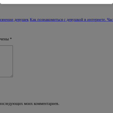
Быстрые результаты в интентет знакомствах и соблазнении»
лазнении девушек
Как познакомиться с девушкой в интернете. Ча
ечены
*
ля последующих моих комментариев.