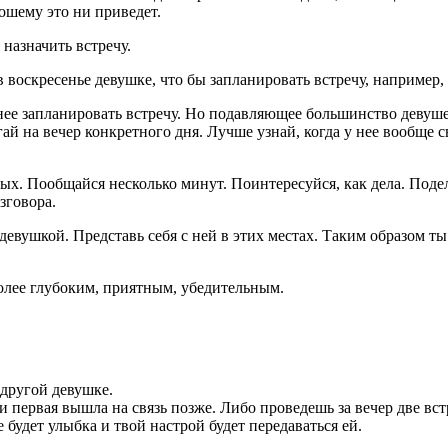
рошему это ни приведет.
азначить встречу.
в воскресенье девушке, что бы запланировать встречу, например, 
нее запланировать встречу. Но подавляющее большинство девуше
гай на вечер конкретного дня. Лучше узнай, когда у нее вообще с
мых. Пообщайся несколько минут. Поинтересуйся, как дела. Под
зговора.
девушкой. Представь себя с ней в этих местах. Таким образом ты
более глубоким, приятным, убедительным.
 другой девушке.
и первая вышла на связь позже. Либо проведешь за вечер две вст
удет улыбка и твой настрой будет передаваться ей.