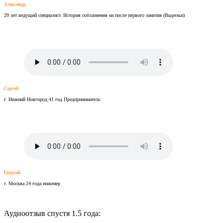
Александр
29 лет ведущий специалист. История соблазнения на после первого занятия (Вырезки)
Сергей
г. Нижний Новгород 41 год Предприниматель
Георгий
г. Москва 24 года инженер
Аудиоотзыв спустя 1.5 года: