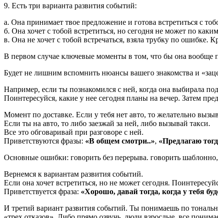
9. Есть три варианта развития событий:
а. Она принимает твое предложение и готова встретиться с тоб
б. Она хочет с тобой встретиться, но сегодня не может по каки
в. Она не хочет с тобой встречаться, взяла трубку по ошибке. 
В первом случае ключевые моменты в том, что бы она вообще п
Будет не лишним вспомнить нюансы вашего знакомства и «заце
Например, если ты познакомился с ней, когда она выбирала под
Поинтересуйся, какие у нее сегодня планы на вечер. Затем пред
Момент по доставке. Если у тебя нет авто, то желательно вызыва
Если ты на авто, то либо заезжай за ней, либо вызывай такси.
Все это обговаривай при разговоре с ней.
Приветствуются фразы:
«В общем смотри..»
,
«Предлагаю тогд
Основные ошибки: говорить без перерыва. говорить шаблонно, в
Вернемся к вариантам развития событий.
Если она хочет встретиться, но не может сегодня. Поинтересуйс
Приветствуется фраза:
«Хорошо, давай тогда, когда у тебя буд
И третий вариант развития событий. Ты понимаешь по тонально
«трех отказов». Либо прямо озвучь, люди взрослые, все понимае