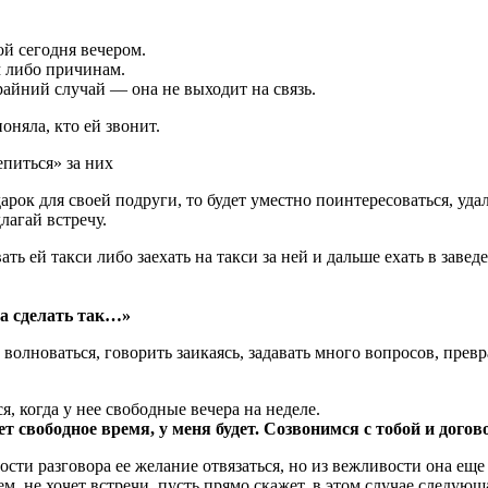
ой сегодня вечером.
м либо причинам.
Крайний случай — она не выходит на связь.
оняла, кто ей звонит.
питься» за них
арок для своей подруги, то будет уместно поинтересоваться, уда
лагай встречу.
ть ей такси либо заехать на такси за ней и дальше ехать в завед
а сделать так…»
олноваться, говорить заикаясь, задавать много вопросов, превр
я, когда у нее свободные вечера на неделе.
ет свободное время, у меня будет. Созвонимся с тобой и догов
сти разговора ее желание отвязаться, но из вежливости она еще
м, не хочет встречи, пусть прямо скажет. в этом случае следующа