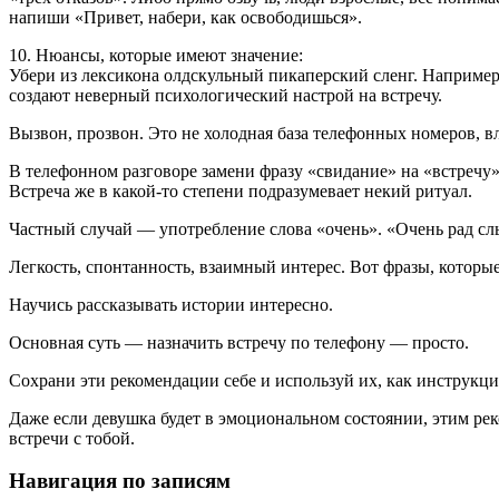
напиши «Привет, набери, как освободишься».
10. Нюансы, которые имеют значение:
Убери из лексикона олдскульный пикаперский сленг. Например 
создают неверный психологический настрой на встречу.
Вызвон, прозвон. Это не холодная база телефонных номеров, в
В телефонном разговоре замени фразу «свидание» на «встречу»
Встреча же в какой-то степени подразумевает некий ритуал.
Частный случай — употребление слова «очень». «Очень рад сл
Легкость, спонтанность, взаимный интерес. Вот фразы, котор
Научись рассказывать истории интересно.
Основная суть — назначить встречу по телефону — просто.
Сохрани эти рекомендации себе и используй их, как инструкци
Даже если девушка будет в эмоциональном состоянии, этим р
встречи с тобой.
Навигация по записям