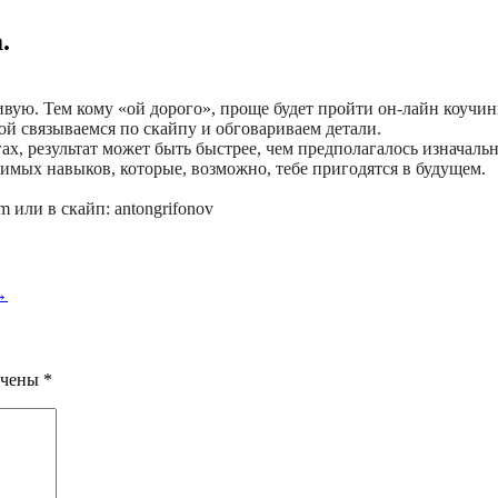
.
живую. Тем кому «ой дорого», проще будет пройти он-лайн коучи
ой связываемся по скайпу и обговариваем детали.
х, результат может быть быстрее, чем предполагалось изначальн
имых навыков, которые, возможно, тебе пригодятся в будущем.
m или в скайп: antongrifonov
→
ечены
*