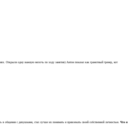
ениях. Открыли одну важную мелочь по ходу занятия) Антон показал как грамотный тренер, кот
ь в общении с девушками, стал лучше их понимать и привлекать своей собственной личностью.
Что я