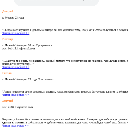
Дмитрий
г. Москва 23 года
"..в процессе коучинга я довольно быстро аж сам удивился тому, что у меня стало получаться с деву
Читать полностью>>>
Владмир
г. Нижний Новгород 28 лет Программист
жж: bob-13.livejournal.com
"...Занятие мне очень понравилось, важный момент, что все изучалось на практике. Что лучше делать
приводит к результату...."
Читать полностью>>>
Евгений
г. Нижний Новгород 23 года Программист
"Антон поделился своим огромным опытом, клевыми фишками, которые безусловно влияют на сближен
Читать полностью>>>
Дмитрий
жж: rui89.livejournal.com
Коучинг у Антона был самым запоминающимся во всей моей жизни. Я открыл для себя новую реальнос
сделал за тренинг:
соблазнил двух действительно красивых девушек, с одной девушкой секс был на че
Читать полностью>>>