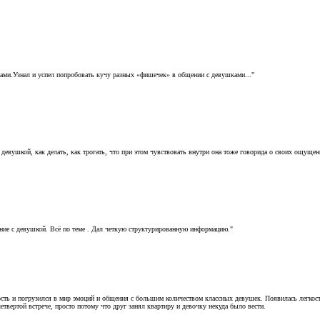
шками.Узнал и успел попробовать кучу разных «фишечек» в общении с девушками..."
 с девушкой, как делать, как трогать, что при этом чувствовать внутри она тоже говорида о своих ощущ
ие с девушкой. Всё по теме . Дал четкую структурированную информацию."
ть и погрузился в мир эмоций и общения с большим количеством классных девушек. Появилась легкост
твертой встрече, просто потому что друг занял квартиру и девочку некуда было вести.