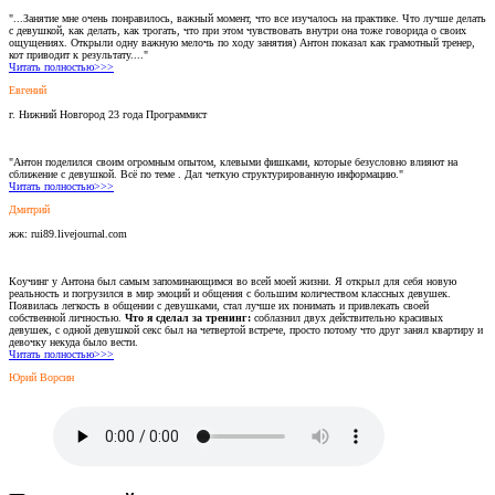
"...Занятие мне очень понравилось, важный момент, что все изучалось на практике. Что лучше делать
с девушкой, как делать, как трогать, что при этом чувствовать внутри она тоже говорида о своих
ощущениях. Открыли одну важную мелочь по ходу занятия) Антон показал как грамотный тренер,
кот приводит к результату...."
Читать полностью>>>
Евгений
г. Нижний Новгород 23 года Программист
"Антон поделился своим огромным опытом, клевыми фишками, которые безусловно влияют на
сближение с девушкой. Всё по теме . Дал четкую структурированную информацию."
Читать полностью>>>
Дмитрий
жж: rui89.livejournal.com
Коучинг у Антона был самым запоминающимся во всей моей жизни. Я открыл для себя новую
реальность и погрузился в мир эмоций и общения с большим количеством классных девушек.
Появилась легкость в общении с девушками, стал лучше их понимать и привлекать своей
собственной личностью.
Что я сделал за тренинг:
соблазнил двух действительно красивых
девушек, с одной девушкой секс был на четвертой встрече, просто потому что друг занял квартиру и
девочку некуда было вести.
Читать полностью>>>
Юрий Ворсин