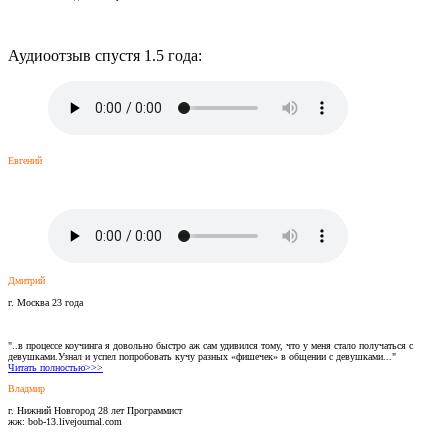
Аудиоотзыв спустя 1.5 года:
Евгений
Дмитрий
г. Москва 23 года
"..в процессе коучинга я довольно быстро аж сам удивился тому, что у меня стало получаться с
девушками.Узнал и успел попробовать кучу разных «фишечек» в общении с девушками..."
Читать полностью>>>
Владмир
г. Нижний Новгород 28 лет Программист
жж: bob-13.livejournal.com