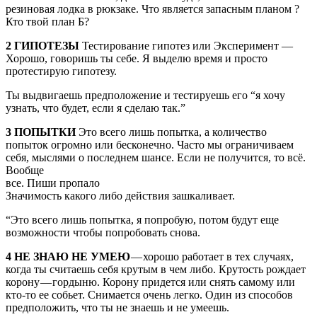
резиновая лодка в рюкзаке. Что является запасным планом ?
Кто твой план Б?
2 ГИПОТЕЗЫ
Тестирование гипотез или Эксперимент —
Хорошо, говоришь ты себе. Я выделю время и просто
протестирую гипотезу.
Ты выдвигаешь предположение и тестируешь его “я хочу
узнать, что будет, если я сделаю так.”
3 ПОПЫТКИ
Это всего лишь попытка, а количество
попыток огромно или бесконечно. Часто мы ограничиваем
себя, мыслями о последнем шансе. Если не получится, то всё.
Вообще
все. Пиши пропало
Значимость какого либо действия зашкаливает.
“Это всего лишь попытка, я попробую, потом будут еще
возможности чтобы попробовать снова.
4 НЕ ЗНАЮ НЕ УМЕЮ
— хорошо работает в тех случаях,
когда ты считаешь себя крутым в чем либо. Крутость рождает
корону — гордыню. Корону придется или снять самому или
кто-то ее собьет. Снимается очень легко. Один из способов
предположить, что ты не знаешь и не умеешь.