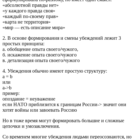
«абсолютной правды нет»
«у каждого правда своя»
«каждый по-своему прав»
«карта не территория»
«мир — есть описание мира»
2. В основе формирования и смены убеждений лежит 3
простых принципа:
а. обобщение опыта своего/чужого,
б. искажение опыта своего/чужого
в. детализация опыта своего/чужого
4. Убеждения обычно имеют простую структуру:
а = b
или
а->b
пример:
опоздание = неуважение
если НАТО приблизится к границам России-> значит они
хотят войны или завоевать Россию
Но в тоже время могут формировать большие и сложные
цепочки и умозаключения.
Со временем многие убеждения людьми переосознаются, но