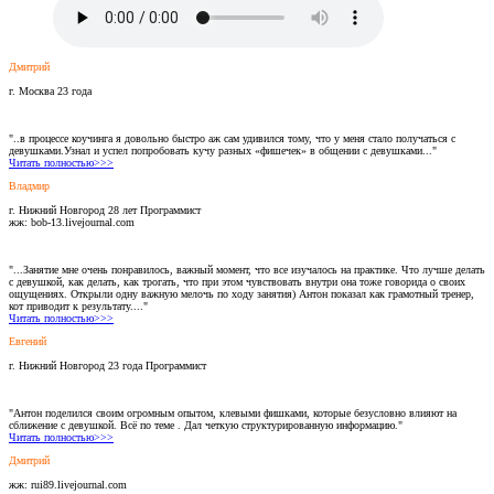
Дмитрий
г. Москва 23 года
"..в процессе коучинга я довольно быстро аж сам удивился тому, что у меня стало получаться с
девушками.Узнал и успел попробовать кучу разных «фишечек» в общении с девушками..."
Читать полностью>>>
Владмир
г. Нижний Новгород 28 лет Программист
жж: bob-13.livejournal.com
"...Занятие мне очень понравилось, важный момент, что все изучалось на практике. Что лучше делать
с девушкой, как делать, как трогать, что при этом чувствовать внутри она тоже говорида о своих
ощущениях. Открыли одну важную мелочь по ходу занятия) Антон показал как грамотный тренер,
кот приводит к результату...."
Читать полностью>>>
Евгений
г. Нижний Новгород 23 года Программист
"Антон поделился своим огромным опытом, клевыми фишками, которые безусловно влияют на
сближение с девушкой. Всё по теме . Дал четкую структурированную информацию."
Читать полностью>>>
Дмитрий
жж: rui89.livejournal.com