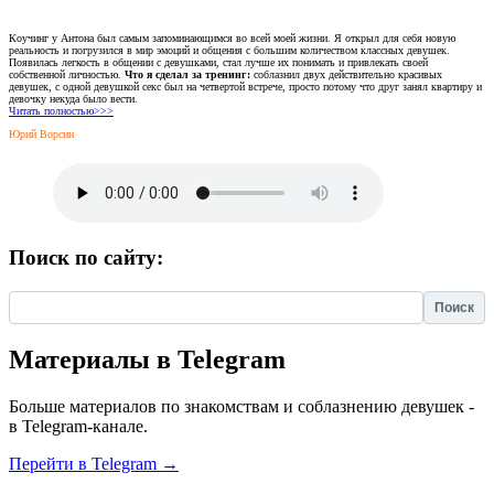
Коучинг у Антона был самым запоминающимся во всей моей жизни. Я открыл для себя новую
реальность и погрузился в мир эмоций и общения с большим количеством классных девушек.
Появилась легкость в общении с девушками, стал лучше их понимать и привлекать своей
собственной личностью.
Что я сделал за тренинг:
соблазнил двух действительно красивых
девушек, с одной девушкой секс был на четвертой встрече, просто потому что друг занял квартиру и
девочку некуда было вести.
Читать полностью>>>
Юрий Ворсин
Поиск по сайту:
Найти:
Материалы в Telegram
Больше материалов по знакомствам и соблазнению девушек -
в Telegram-канале.
Перейти в Telegram →