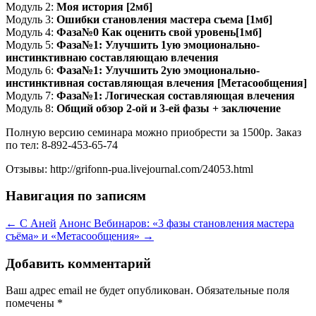
Модуль 2:
Моя история [2мб]
Модуль 3:
Ошибки становления мастера съема [1мб]
Модуль 4:
Фаза№0 Как оценить свой уровень[1мб]
Модуль 5:
Фаза№1: Улучшить 1ую эмоционально-
инстинктивнаю составляющаю влечения
Модуль 6:
Фаза№1: Улучшить 2ую эмоционально-
инстинктивная составляющая влечения [Метасообщения]
Модуль 7:
Фаза№1: Логическая составляющая влечения
Модуль 8:
Общий обзор 2-ой и 3-ей фазы + заключение
Полную версию семинара можно приобрести за 1500р. Заказ
по тел: 8-892-453-65-74
Отзывы: http://grifonn-pua.livejournal.com/24053.html
Навигация по записям
←
С Аней
Анонс Вебинаров: «3 фазы становления мастера
съёма» и «Метасообщения»
→
Добавить комментарий
Ваш адрес email не будет опубликован.
Обязательные поля
помечены
*