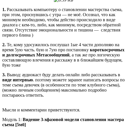
1.
Рассказывать компьютеру о становлении мастерства съема,
при этом, проснувшись с утра — не моё. Осознал, что как
минимум необходимо, чтобы действо происходило в виде
диалога с кем-то, либо, как минимум, посредством обратной
связи. Отсутствие эмоциональности и тишина — следствия
первого блина )
2.
Те, кому удосужилось послушал 1ые 4 части дополняю на
время 5ую часть. 6ую и 7ую про постановку
короткосрочных
и долгосрочных Метасообщений
, а так же про логическую
составляющую влечения я расскажу в в ближайшем будущем,
8ую тоже
3.
Вывод: аудиокаст буду делать онлайн либо рассказывать в
виде интервью
. поэтому можете заранее написать вопросы по
теме съема девочек (в особенности по теме клубного съема),
(можно личным сообщением) максимально подробно
постараюсь ответить.
Мысли и комментарии приветствуются.
Модуль 1:
Видение 3-хфазовой модели становления мастера
съема [5мб]