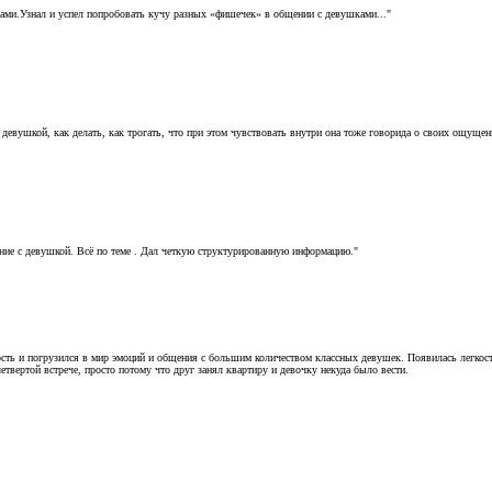
шками.Узнал и успел попробовать кучу разных «фишечек» в общении с девушками..."
 с девушкой, как делать, как трогать, что при этом чувствовать внутри она тоже говорида о своих ощущ
ие с девушкой. Всё по теме . Дал четкую структурированную информацию."
ть и погрузился в мир эмоций и общения с большим количеством классных девушек. Появилась легкост
твертой встрече, просто потому что друг занял квартиру и девочку некуда было вести.