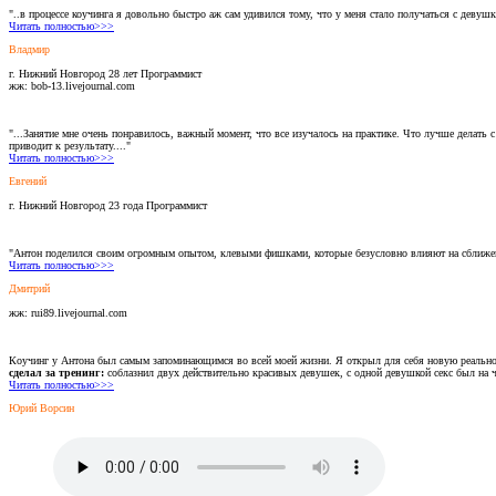
"..в процессе коучинга я довольно быстро аж сам удивился тому, что у меня стало получаться с деву
Читать полностью>>>
Владмир
г. Нижний Новгород 28 лет Программист
жж: bob-13.livejournal.com
"...Занятие мне очень понравилось, важный момент, что все изучалось на практике. Что лучше делать
приводит к результату...."
Читать полностью>>>
Евгений
г. Нижний Новгород 23 года Программист
"Антон поделился своим огромным опытом, клевыми фишками, которые безусловно влияют на сближен
Читать полностью>>>
Дмитрий
жж: rui89.livejournal.com
Коучинг у Антона был самым запоминающимся во всей моей жизни. Я открыл для себя новую реальнос
сделал за тренинг:
соблазнил двух действительно красивых девушек, с одной девушкой секс был на че
Читать полностью>>>
Юрий Ворсин