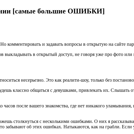
нении [самые большие ОШИБКИ]
 Но комментировать и задавать вопросы в открытую на сайте пар
тов выкладывать в открытый доступ, не говоря уже про фото или
носиться несерьезно. Это как реалити-шоу, только без постаново
будешь классно общаться с девушками, привлекать их. Слышать от 
ко часов после вашего знакомства, где нет никакого уламывания,
можешь столкнуться с несколькими ошибками. О них я рассказы
о забывают об этих ошибках. Натыкаются, как на грабли. Если у