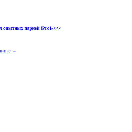
ля опытных парней [Pro]»<<<
учинге
→