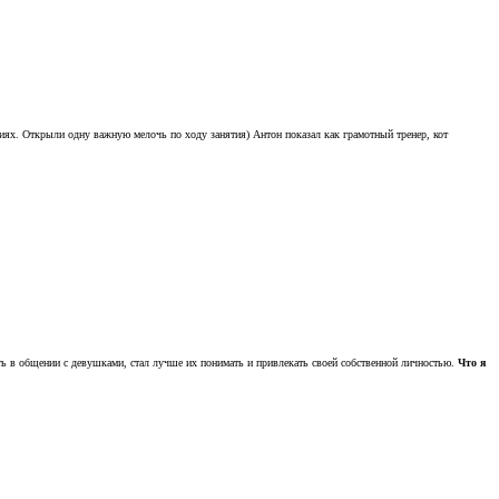
ениях. Открыли одну важную мелочь по ходу занятия) Антон показал как грамотный тренер, кот
ь в общении с девушками, стал лучше их понимать и привлекать своей собственной личностью.
Что я