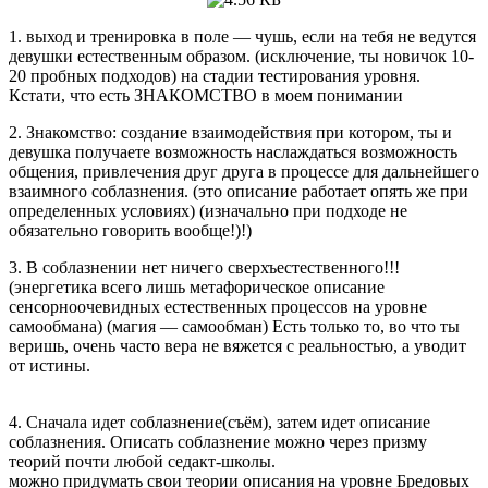
1. выход и тренировка в поле — чушь, если на тебя не ведутся
девушки естественным образом. (исключение, ты новичок 10-
20 пробных подходов) на стадии тестирования уровня.
Кстати, что есть ЗНАКОМСТВО в моем понимании
2. Знакомство: создание взаимодействия при котором, ты и
девушка получаете возможность наслаждаться возможность
общения, привлечения друг друга в процессе для дальнейшего
взаимного соблазнения. (это описание работает опять же при
определенных условиях) (изначально при подходе не
обязательно говорить вообще!)!)
3. В соблазнении нет ничего сверхъестественного!!!
(энергетика всего лишь метафорическое описание
сенсорноочевидных естественных процессов на уровне
самообмана) (магия — самообман) Есть только то, во что ты
веришь, очень часто вера не вяжется с реальностью, а уводит
от истины.
4. Сначала идет соблазнение(съём), затем идет описание
соблазнения. Описать соблазнение можно через призму
теорий почти любой седакт-школы.
можно придумать свои теории описания на уровне Бредовых