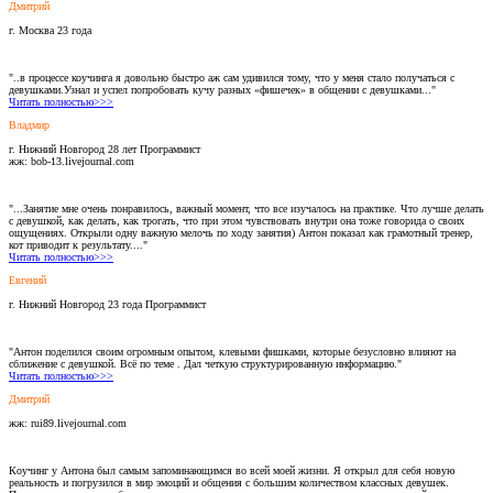
Дмитрий
г. Москва 23 года
"..в процессе коучинга я довольно быстро аж сам удивился тому, что у меня стало получаться с
девушками.Узнал и успел попробовать кучу разных «фишечек» в общении с девушками..."
Читать полностью>>>
Владмир
г. Нижний Новгород 28 лет Программист
жж: bob-13.livejournal.com
"...Занятие мне очень понравилось, важный момент, что все изучалось на практике. Что лучше делать
с девушкой, как делать, как трогать, что при этом чувствовать внутри она тоже говорида о своих
ощущениях. Открыли одну важную мелочь по ходу занятия) Антон показал как грамотный тренер,
кот приводит к результату...."
Читать полностью>>>
Евгений
г. Нижний Новгород 23 года Программист
"Антон поделился своим огромным опытом, клевыми фишками, которые безусловно влияют на
сближение с девушкой. Всё по теме . Дал четкую структурированную информацию."
Читать полностью>>>
Дмитрий
жж: rui89.livejournal.com
Коучинг у Антона был самым запоминающимся во всей моей жизни. Я открыл для себя новую
реальность и погрузился в мир эмоций и общения с большим количеством классных девушек.