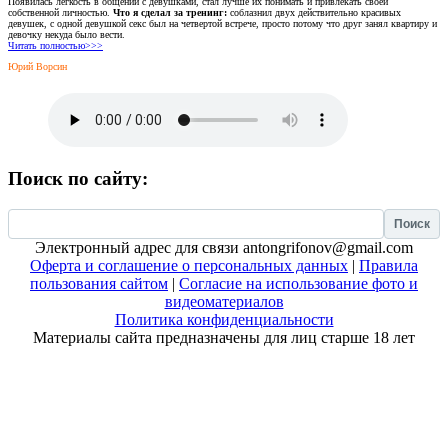
Появилась легкость в общении с девушками, стал лучше их понимать и привлекать своей
собственной личностью.
Что я сделал за тренинг:
соблазнил двух действительно красивых
девушек, с одной девушкой секс был на четвертой встрече, просто потому что друг занял квартиру и
девочку некуда было вести.
Читать полностью>>>
Юрий Ворсин
Поиск по сайту:
Найти:
Электронный адрес для связи antongrifonov@gmail.com
Оферта и соглашение о персональных данных
|
Правила
пользования сайтом
|
Согласие на использование фото и
видеоматериалов
Политика конфиденциальности
Материалы сайта предназначены для лиц старше 18 лет