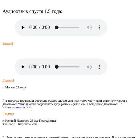
Аудиоотзыв спустя 1.5 года:
Евгений
Дмитрий
г. Москва 23 года
"..в процессе коучинга я довольно быстро аж сам удивился тому, что у меня стало получаться с
девушками.Узнал и успел попробовать кучу разных «фишечек» в общении с девушками..."
Читать полностью>>>
Владмир
г. Нижний Новгород 28 лет Программист
жж: bob-13.livejournal.com
"...Занятие мне очень понравилось, важный момент, что все изучалось на практике. Что лучше делать