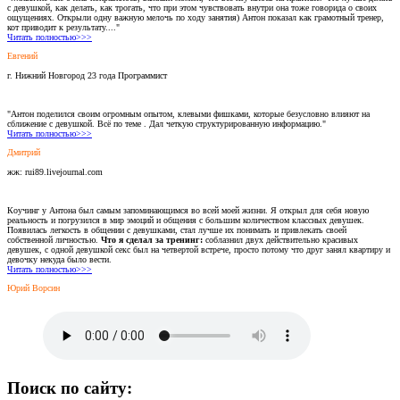
с девушкой, как делать, как трогать, что при этом чувствовать внутри она тоже говорида о своих
ощущениях. Открыли одну важную мелочь по ходу занятия) Антон показал как грамотный тренер,
кот приводит к результату...."
Читать полностью>>>
Евгений
г. Нижний Новгород 23 года Программист
"Антон поделился своим огромным опытом, клевыми фишками, которые безусловно влияют на
сближение с девушкой. Всё по теме . Дал четкую структурированную информацию."
Читать полностью>>>
Дмитрий
жж: rui89.livejournal.com
Коучинг у Антона был самым запоминающимся во всей моей жизни. Я открыл для себя новую
реальность и погрузился в мир эмоций и общения с большим количеством классных девушек.
Появилась легкость в общении с девушками, стал лучше их понимать и привлекать своей
собственной личностью.
Что я сделал за тренинг:
соблазнил двух действительно красивых
девушек, с одной девушкой секс был на четвертой встрече, просто потому что друг занял квартиру и
девочку некуда было вести.
Читать полностью>>>
Юрий Ворсин
Поиск по сайту: