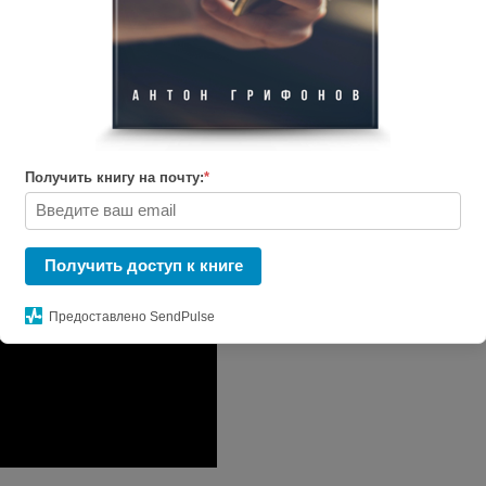
мствам, соблазнению и отношениям до ре
Получить книгу на почту:
*
Получить доступ к книге
Предоставлено SendPulse