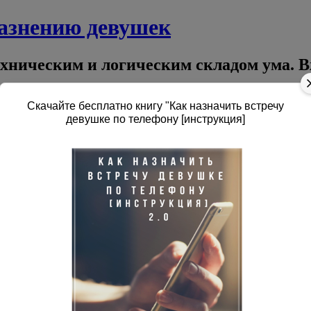
лазнению девушек
ехническим и логическим складом ума. В
Скачайте бесплатно книгу "Как назначить встречу
девушке по телефону [инструкция]
Онлайн-программы 2026
Курсы до 2025