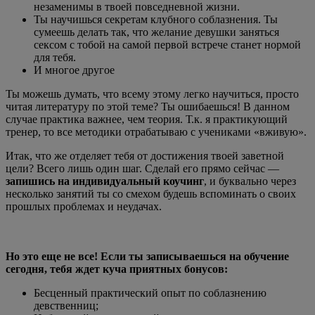
незаменимы в твоей повседневной жизни.
Ты научишься секретам клубного соблазнения. Ты
сумеешь делать так, что желание девушки заняться
сексом с тобой на самой первой встрече станет нормой
для тебя.
И многое другое
Ты можешь думать, что всему этому легко научиться, просто
читая литературу по этой теме? Ты ошибаешься! В данном
случае практика важнее, чем теория. Т.к. я практикующий
тренер, то все методики отрабатываю с учениками «вживую».
Итак, что же отделяет тебя от достижения твоей заветной
цели? Всего лишь один шаг. Сделай его прямо сейчас —
запишись на индивидуальный коучинг
, и буквально через
несколько занятий ты со смехом будешь вспоминать о своих
прошлых проблемах и неудачах.
Но это еще не все! Если ты записываешься на обучение
сегодня, тебя ждет куча приятных бонусов:
Бесценный практический опыт по соблазнению
девственниц;