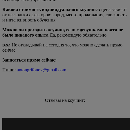
Какова стоимость индивидуального коучинга:
цена зависит
от нескольких факторов: город, место проживания, сложность
и интенсивность обучения.
Можно ли проходить коучинг, если с девушками почти не
было никакого опыта
Да, рекомендую обязательно
p.s.:
Не откладывай на сегодня то, что можно сделать прямо
сейчас
Записаться прямо сейчас:
Пиши:
antongrifonov@gmail.com
Отзывы на коучинг: