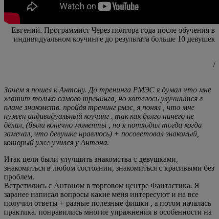
Евгений. Программист Через полтора года после обучения в
индивидуальном коучинге до результата больше 10 девушек
/
Зачем я пошел к Антону. До тренинга РМЭС я думал что мне
хватит только самого тренинга, но хотелось улучшится в
плане знакомств. пройдя тренинг рмэс, я понял , что мне
нужен индивидуальный коучинг , так как долго ничего не
делал, (были конечно моменты , но я потходил тогда когда
замечал, что девушке нравлюсь) + посоветовал знакомый,
который уже учился у Антона.
Итак цели были улучшить знакомства с девушками,
знакомиться в любом состоянии, знакомиться с красивыми без
проблем.
Встретились с Антоном в торговом центре Фантастика. Я
заранее написал вопросы какие меня интересуют и на все
получил ответы + разные полезные фишки , а потом началась
практика. понравились многие упражнения в особенности на