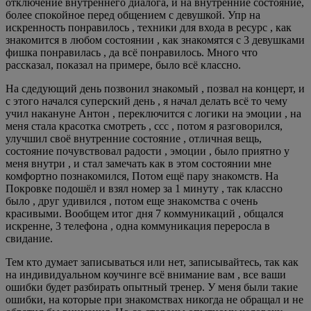
отключение внутреннего диалога, и на внутренние состояние,
более спокойное перед общением с девушкой. Упр на
искренность понравилось , техники для входа в ресурс , как
знакомится в любом состоянии , как знакомятся с 3 девушками
фишка понравилась , да всё понравилось. Много что
рассказал, показал на примере, было всё классно.
На сдедующий день позвонил знакомый , позвал на концерт, и
с этого начался суперский день , я начал делать всё то чему
учил накануне Антон , переключится с логики на эмоции , на
меня стала красотка смотреть , ссс , потом я разговорился,
улучшил своё внутренние состояние , отличная вещь,
состояние почувствовал радости , эмоции , было приятно у
меня внутри , и стал замечать как в этом состоянии мне
комфортно познакомился, Потом ещё пару знакомств. На
Покровке подошёл и взял номер за 1 минуту , так классно
было , друг удивился , потом еще знакомства с очень
красивыми. Вообщем итог дня 7 коммуникаций , общался
искренне, 3 телефона , одна коммуникация переросла в
свидание.
Тем кто думает записываться или нет, записывайтесь, так как
на индивидуальном коучинге всё внимание вам , все ваши
ошибки будет разбирать опытный тренер. У меня были такие
ошибки, на которые при знакомствах никогда не обращал и не