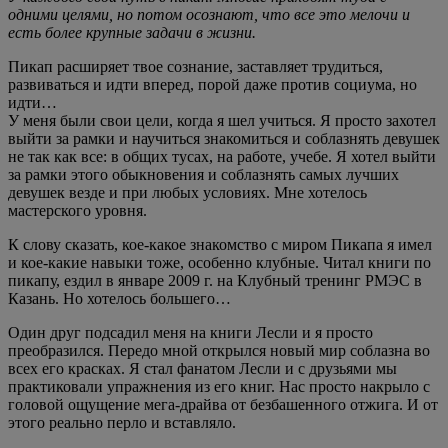
одними целями, но потом осознают, что все это мелочи и
есть более крупные задачи в жизни.
Пикап расширяет твое сознание, заставляет трудиться,
развиваться и идти вперед, порой даже против социума, но
идти…
У меня были свои цели, когда я шел учиться. Я просто захотел
выйти за рамки и научиться знакомиться и соблазнять девушек
не так как все: в общих тусах, на работе, учебе. Я хотел выйти
за рамки этого обыкновения и соблазнять самых лучших
девушек везде и при любых условиях. Мне хотелось
мастерского уровня.
К слову сказать, кое-какое знакомство с миром Пикапа я имел
и кое-какие навыки тоже, особенно клубные. Читал книги по
пикапу, ездил в январе 2009 г. на Клубный тренинг РМЭС в
Казань. Но хотелось большего…
Один друг подсадил меня на книги Лесли и я просто
преобразился. Передо мной открылся новый мир соблазна во
всех его красках. Я стал фанатом Лесли и с друзьями мы
практиковали упражнения из его книг. Нас просто накрыло с
головой ощущение мега-драйва от безбашенного отжига. И от
этого реально перло и вставляло.