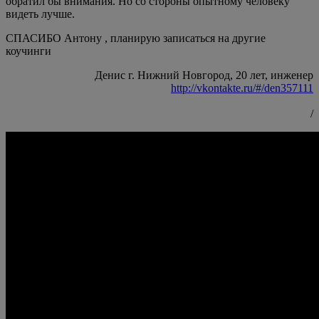
обратил бы внимания. Но со стороны опытному человеку
видеть лучше.
СПАСИБО Антону , планирую записаться на другие
коучинги
Денис г. Нижний Новгород, 20 лет, инженер
http://vkontakte.ru/#/den357111
/