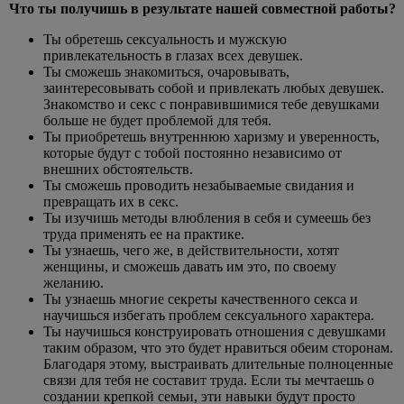
Что ты получишь в результате нашей совместной работы?
Ты обретешь сексуальность и мужскую
привлекательность в глазах всех девушек.
Ты сможешь знакомиться, очаровывать,
заинтересовывать собой и привлекать любых девушек.
Знакомство и секс с понравившимися тебе девушками
больше не будет проблемой для тебя.
Ты приобретешь внутреннюю харизму и уверенность,
которые будут с тобой постоянно независимо от
внешних обстоятельств.
Ты сможешь проводить незабываемые свидания и
превращать их в секс.
Ты изучишь методы влюбления в себя и сумеешь без
труда применять ее на практике.
Ты узнаешь, чего же, в действительности, хотят
женщины, и сможешь давать им это, по своему
желанию.
Ты узнаешь многие секреты качественного секса и
научишься избегать проблем сексуального характера.
Ты научишься конструировать отношения с девушками
таким образом, что это будет нравиться обеим сторонам.
Благодаря этому, выстраивать длительные полноценные
связи для тебя не составит труда. Если ты мечтаешь о
создании крепкой семьи, эти навыки будут просто