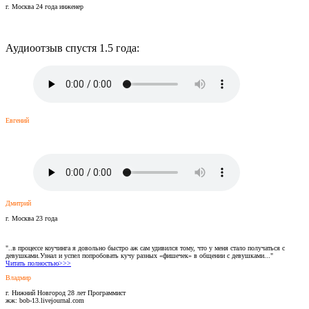
г. Москва 24 года инженер
Аудиоотзыв спустя 1.5 года:
Евгений
Дмитрий
г. Москва 23 года
"..в процессе коучинга я довольно быстро аж сам удивился тому, что у меня стало получаться с
девушками.Узнал и успел попробовать кучу разных «фишечек» в общении с девушками..."
Читать полностью>>>
Владмир
г. Нижний Новгород 28 лет Программист
жж: bob-13.livejournal.com