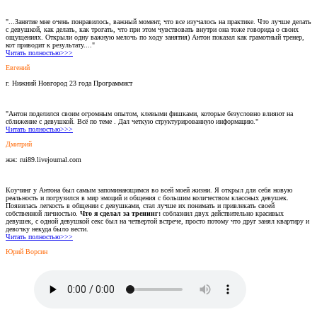
"...Занятие мне очень понравилось, важный момент, что все изучалось на практике. Что лучше делать
с девушкой, как делать, как трогать, что при этом чувствовать внутри она тоже говорида о своих
ощущениях. Открыли одну важную мелочь по ходу занятия) Антон показал как грамотный тренер,
кот приводит к результату...."
Читать полностью>>>
Евгений
г. Нижний Новгород 23 года Программист
"Антон поделился своим огромным опытом, клевыми фишками, которые безусловно влияют на
сближение с девушкой. Всё по теме . Дал четкую структурированную информацию."
Читать полностью>>>
Дмитрий
жж: rui89.livejournal.com
Коучинг у Антона был самым запоминающимся во всей моей жизни. Я открыл для себя новую
реальность и погрузился в мир эмоций и общения с большим количеством классных девушек.
Появилась легкость в общении с девушками, стал лучше их понимать и привлекать своей
собственной личностью.
Что я сделал за тренинг:
соблазнил двух действительно красивых
девушек, с одной девушкой секс был на четвертой встрече, просто потому что друг занял квартиру и
девочку некуда было вести.
Читать полностью>>>
Юрий Ворсин